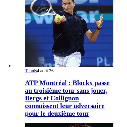
Tennis
4 août 26
ATP Montréal : Blockx passe
au troisième tour sans jouer,
Bergs et Collignon
connaissent leur adversaire
pour le deuxième tour