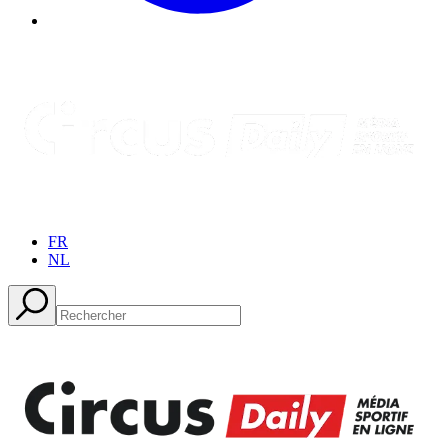
FR
NL