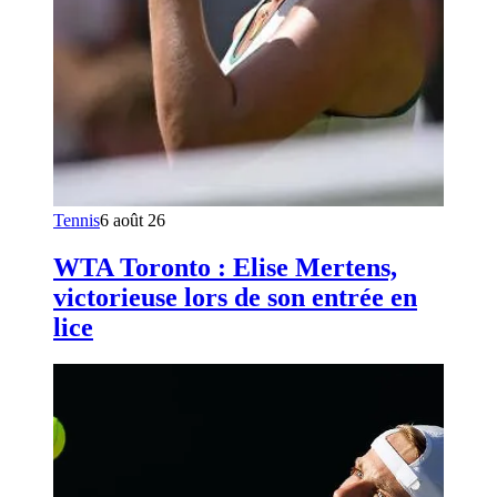
Tennis
6 août 26
WTA Toronto : Elise Mertens,
victorieuse lors de son entrée en
lice