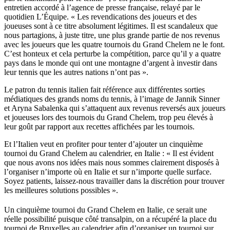
entretien accordé à l’agence de presse française, relayé par le
quotidien L’Équipe. « Les revendications des joueurs et des
joueuses sont à ce titre absolument légitimes. Il est scandaleux que
nous partagions, à juste titre, une plus grande partie de nos revenus
avec les joueurs que les quatre tournois du Grand Chelem ne le font.
C’est honteux et cela perturbe la compétition, parce qu’il y a quatre
pays dans le monde qui ont une montagne d’argent à investir dans
leur tennis que les autres nations n’ont pas ».
Le patron du tennis italien fait référence aux différentes sorties
médiatiques des grands noms du tennis, à l’image de Jannik Sinner
et Aryna Sabalenka qui s’attaquent aux revenus reversés aux joueurs
et joueuses lors des tournois du Grand Chelem, trop peu élevés à
leur goût par rapport aux recettes affichées par les tournois.
Et l’Italien veut en profiter pour tenter d’ajouter un cinquième
tournoi du Grand Chelem au calendrier, en Italie : « Il est évident
que nous avons nos idées mais nous sommes clairement disposés à
l’organiser n’importe où en Italie et sur n’importe quelle surface.
Soyez patients, laissez-nous travailler dans la discrétion pour trouver
les meilleures solutions possibles ».
Un cinquième tournoi du Grand Chelem en Italie, ce serait une
réelle possibilité puisque côté transalpin, on a récupéré la place du
tournoi de Bruxelles au calendrier afin d’organiser un tournoi sur