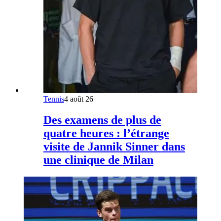
Tennis
4 août 26
Des examens de plus de
quatre heures : l’étrange
visite de Jannik Sinner dans
une clinique de Milan