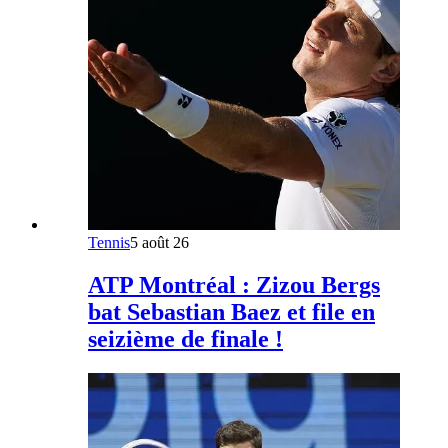
Tennis
5 août 26
ATP Montréal : Zizou Bergs
bat Sebastian Baez et file en
seizième de finale !