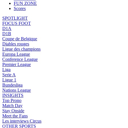
FUN ZONE
Scores
SPOTLIGHT
FOCUS FOOT
D1A
D1B
Coupe de Belgique
Diables rouges
Ligue des champions
Europa League
Conference League
Premier League
Liga
Serie A
Ligue 1
Bundesliga
Nations League
INSIGHTS
Top Prono
Match Day
Stay Onside
Meet the Fans
Les interviews Circus
OTHER SPORTS