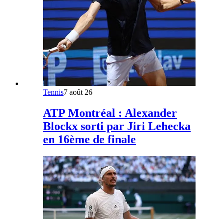
Tennis
7 août 26
ATP Montréal : Alexander
Blockx sorti par Jiri Lehecka
en 16ème de finale