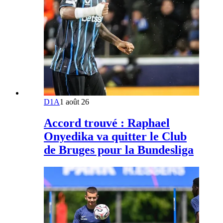
D1A
1 août 26
Accord trouvé : Raphael
Onyedika va quitter le Club
de Bruges pour la Bundesliga