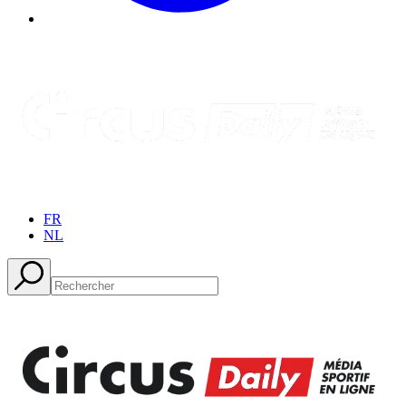
FR
NL