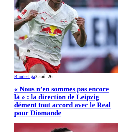
Bundesliga
3 août 26
« Nous n’en sommes pas encore
là » : la direction de Leipzig
dément tout accord avec le Real
pour Diomande