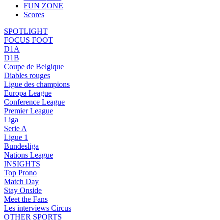
FUN ZONE
Scores
SPOTLIGHT
FOCUS FOOT
D1A
D1B
Coupe de Belgique
Diables rouges
Ligue des champions
Europa League
Conference League
Premier League
Liga
Serie A
Ligue 1
Bundesliga
Nations League
INSIGHTS
Top Prono
Match Day
Stay Onside
Meet the Fans
Les interviews Circus
OTHER SPORTS