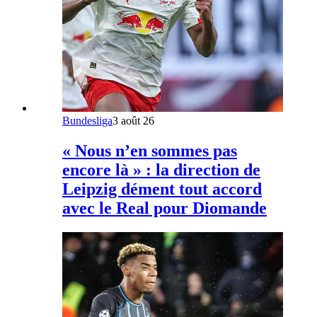
Bundesliga
3 août 26
« Nous n’en sommes pas
encore là » : la direction de
Leipzig dément tout accord
avec le Real pour Diomande