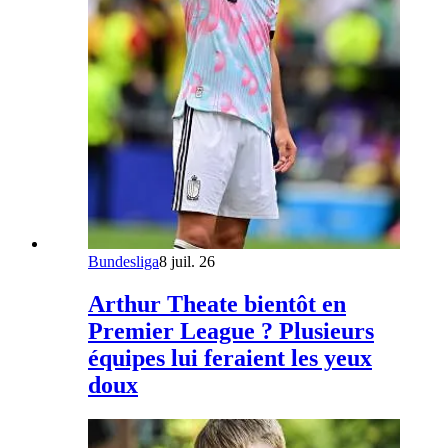
Bundesliga
8 juil. 26
Arthur Theate bientôt en
Premier League ? Plusieurs
équipes lui feraient les yeux
doux