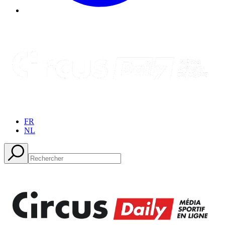
FR
NL