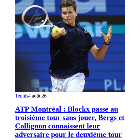
Tennis
4 août 26
ATP Montréal : Blockx passe au
troisième tour sans jouer, Bergs et
Collignon connaissent leur
adversaire pour le deuxième tour