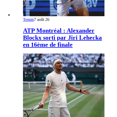
Tennis
7 août 26
ATP Montréal : Alexander
Blockx sorti par Jiri Lehecka
en 16ème de finale