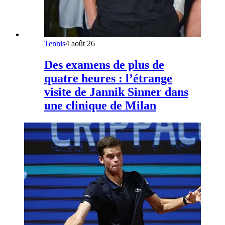
Tennis
4 août 26
Des examens de plus de
quatre heures : l’étrange
visite de Jannik Sinner dans
une clinique de Milan