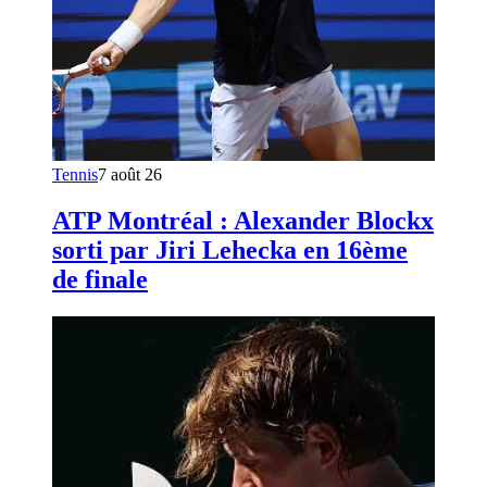
Tennis
7 août 26
ATP Montréal : Alexander Blockx
sorti par Jiri Lehecka en 16ème
de finale