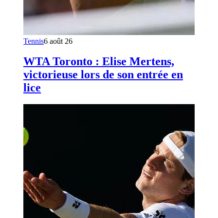
Tennis
6 août 26
WTA Toronto : Elise Mertens,
victorieuse lors de son entrée en
lice