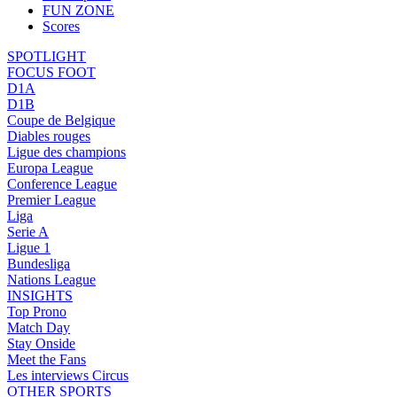
FUN ZONE
Scores
SPOTLIGHT
FOCUS FOOT
D1A
D1B
Coupe de Belgique
Diables rouges
Ligue des champions
Europa League
Conference League
Premier League
Liga
Serie A
Ligue 1
Bundesliga
Nations League
INSIGHTS
Top Prono
Match Day
Stay Onside
Meet the Fans
Les interviews Circus
OTHER SPORTS