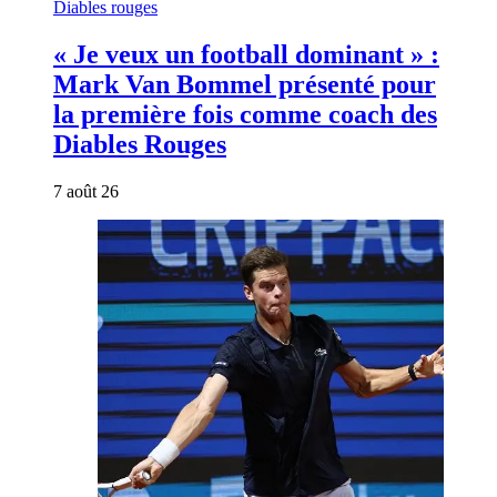
Diables rouges
« Je veux un football dominant » :
Mark Van Bommel présenté pour
la première fois comme coach des
Diables Rouges
7 août 26