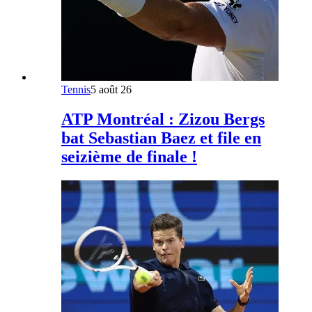
Tennis
5 août 26
ATP Montréal : Zizou Bergs
bat Sebastian Baez et file en
seizième de finale !