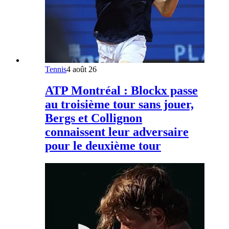
Tennis
4 août 26
ATP Montréal : Blockx passe
au troisième tour sans jouer,
Bergs et Collignon
connaissent leur adversaire
pour le deuxième tour