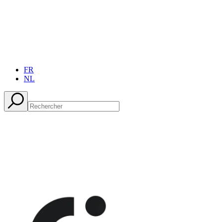
FR
NL