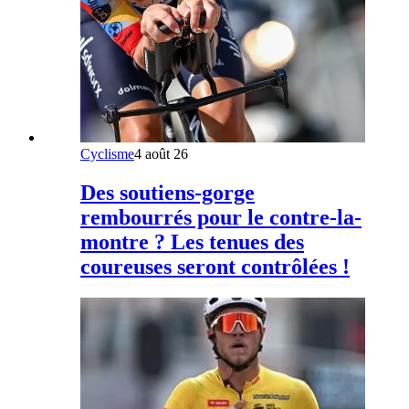
Cyclisme
4 août 26
Des soutiens-gorge
rembourrés pour le contre-la-
montre ? Les tenues des
coureuses seront contrôlées !