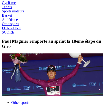
Cyclisme
Tennis
Sports moteurs
Basket
Athlétisme
Omnisports
FUN ZONE
SCORE
Paul Magnier remporte au sprint la 18ème étape du
Giro
Other sports