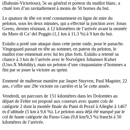
(Bahrain-Victorious), 5e au général et porteur du maillot blanc, a
chuté lors d’un ravitaillement à moins de 50 bornes du but.
Le quatuor de tête est resté constamment en ligne de mire du
peloton, sous les deux minutes, qui a effectué la jonction avec Jonas
Geens, dernier résistant, à 12 kilomètres de l’arrivée avant la montée
du Muro di Ca’ del Poggio (1,1 km à 11,3 %) à 9 km du but.
Eulalio a porté une attaque dans cette pente raide, pour le panache.
Vingegaard passait en tête au sommet, en patron du peloton, le
maillot rose emmenait avec lui les plus forts. Eulalio a retenté sa
chance à 3 km de l’arrivée avec le Norvégien Johannes Kulset
(Uno-X Mobility), mais un peloton d’une cinquantaine d’hommes a
fini par se jouer la victoire au sprint.
Emmené de maîtresse manière par Jasper Stuyven, Paul Magnier, 22
ans, s’offre une 29e victoire en carrière et la 5e cette année.
Vendredi, un parcours de 151 kilomètres dans les Dolomites au
départ de Feltre est proposé aux coureurs avec quatre cols de
catégorie 2 dont la montée finale du Piani di Pezzé à Alleghe à 1467
m d’altitude (5 km à 9,6 %). Le peloton aura déjà été marqué par le
col de haute catégorie du Passo Giau (9,8 km/9,3 %) franchi à 50
kilomètres de l’arrivée.