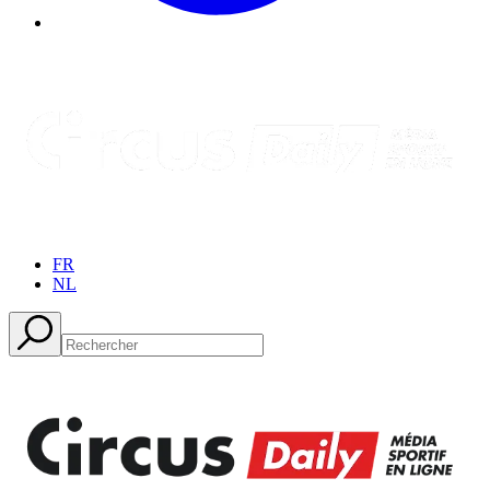
FR
NL