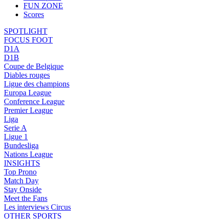
FUN ZONE
Scores
SPOTLIGHT
FOCUS FOOT
D1A
D1B
Coupe de Belgique
Diables rouges
Ligue des champions
Europa League
Conference League
Premier League
Liga
Serie A
Ligue 1
Bundesliga
Nations League
INSIGHTS
Top Prono
Match Day
Stay Onside
Meet the Fans
Les interviews Circus
OTHER SPORTS