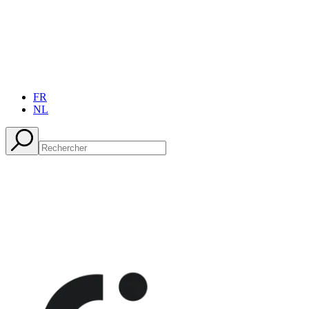
FR
NL