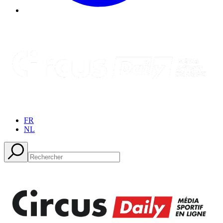
FR
NL