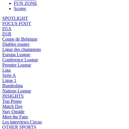
FUN ZONE
Scores
SPOTLIGHT
FOCUS FOOT
D1A
D1B
Coupe de Belgique
Diables rouges
Ligue des champions
Europa League
Conference League
Premier League
Liga
Serie A
Ligue 1
Bundesliga
Nations League
INSIGHTS
Top Prono
Match Day
Stay Onside
Meet the Fans
Les interviews Circus
OTHER SPORTS