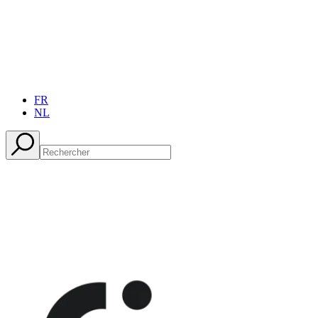
FR
NL