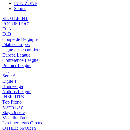
FUN ZONE
Scores
SPOTLIGHT
FOCUS FOOT
D1A
D1B
Coupe de Belgique
Diables rouges
Ligue des champions
Europa League
Conference League
Premier League
Liga
Serie A
Ligue 1
Bundesliga
Nations League
INSIGHTS
Top Prono
Match Day
Stay Onside
Meet the Fans
Les interviews Circus
OTHER SPORTS