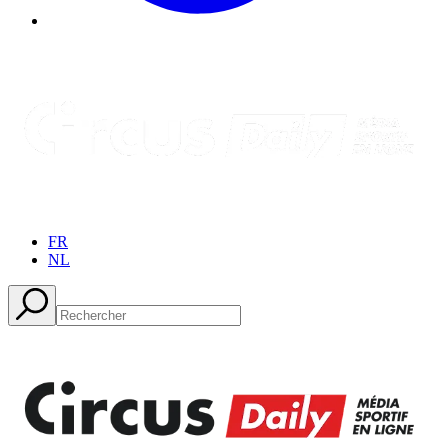
FR
NL