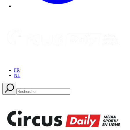
FR
NL