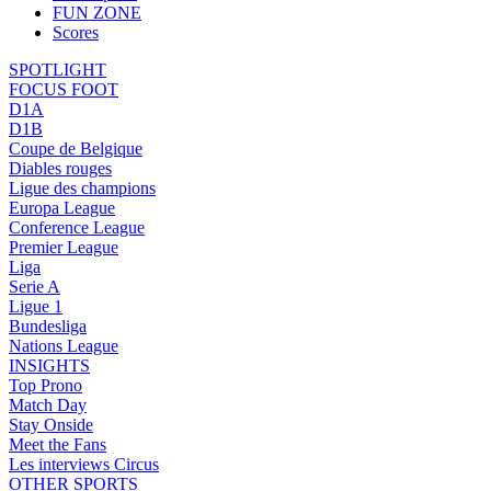
FUN ZONE
Scores
SPOTLIGHT
FOCUS FOOT
D1A
D1B
Coupe de Belgique
Diables rouges
Ligue des champions
Europa League
Conference League
Premier League
Liga
Serie A
Ligue 1
Bundesliga
Nations League
INSIGHTS
Top Prono
Match Day
Stay Onside
Meet the Fans
Les interviews Circus
OTHER SPORTS