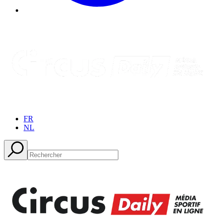
FR
NL