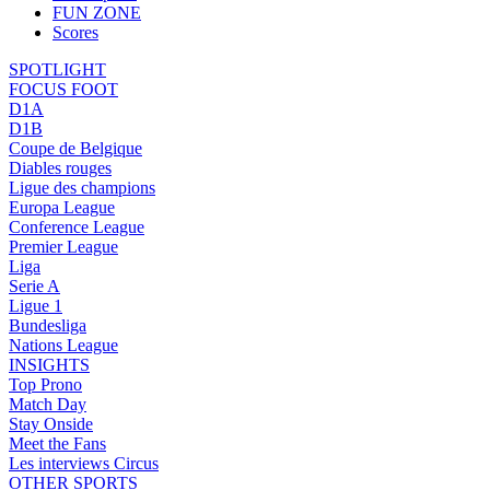
FUN ZONE
Scores
SPOTLIGHT
FOCUS FOOT
D1A
D1B
Coupe de Belgique
Diables rouges
Ligue des champions
Europa League
Conference League
Premier League
Liga
Serie A
Ligue 1
Bundesliga
Nations League
INSIGHTS
Top Prono
Match Day
Stay Onside
Meet the Fans
Les interviews Circus
OTHER SPORTS