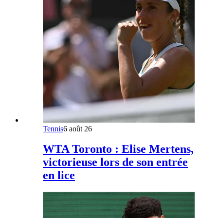
Tennis
6 août 26
WTA Toronto : Elise Mertens,
victorieuse lors de son entrée
en lice