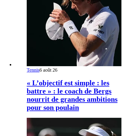
Tennis
6 août 26
« L’objectif est simple : les
battre » : le coach de Bergs
nourrit de grandes ambitions
pour son poulain