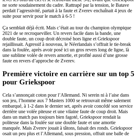
ne sorte soudainement du cadre. Rattrapé par la tension, le Batave
perdait l’agressivité, partait à la faute et Zverev enchaînait 4 jeux de
suite pour servir pour le match à 6-5 !
Ça semblait déjà écrit. Mais c’était au tour du champion olympique
2021 de se recroqueviller. Un revers facile dans la bande, une
double faute, un coup droit décroisé hors ligne et Griekspoor
rejaillissait. Agressif à nouveau, le Néerlandais s’offrait le tie-break
dans la foulée, après avoir posé ici un gros revers long de ligne, là
une sublime volée de revers amortie, et profité aussi d’une grosse
faute en revers d’approche de Zverev.
Première victoire en carrière sur un top 5
pour Griekspoor
Cela s’annonçait coton pour l’Allemand. Ni serein ni à l’aise dans
son jeu, l’homme aux 7 Masters 1000 se retrouvait même salement
embarqué, à 1-2 dans le dernier set, après avoir concédé son service
derrière une volée piteuse et une vilaine faute de coup droit. Mais
dans un match pas toujours bien fagoté, Griekspoor rendait la
politesse dans la foulée sur une double faute et une amortie
manquée. Mais Zverev jouait à tâtons, faisait des ronds. Griekspoor
osait un peu plus et l’Allemand, sous pression, offrait une balle de