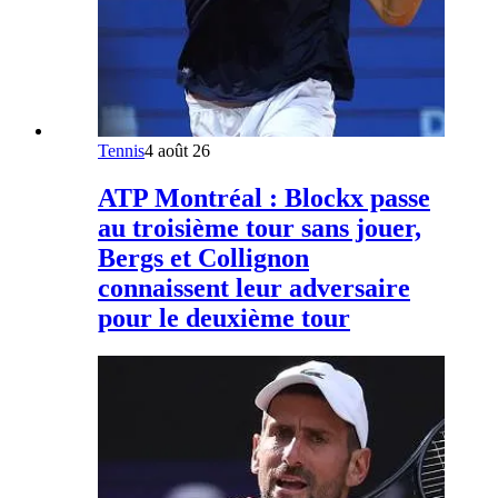
Tennis
4 août 26
ATP Montréal : Blockx passe
au troisième tour sans jouer,
Bergs et Collignon
connaissent leur adversaire
pour le deuxième tour