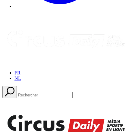
FR
NL