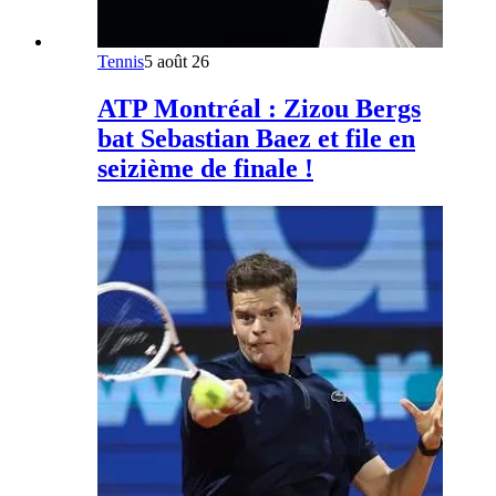
Tennis
5 août 26
ATP Montréal : Zizou Bergs
bat Sebastian Baez et file en
seizième de finale !