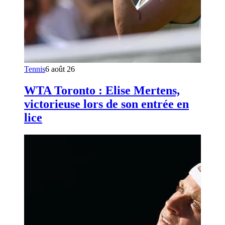
Tennis
6 août 26
WTA Toronto : Elise Mertens,
victorieuse lors de son entrée en
lice