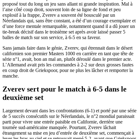
proposé tout du long un jeu sans allant ni grande inspiration. Mal à
l’aise côté coup droit, souvent loin de sa ligne de fond et peu
explosif à la frappe, Zverev a souvent été bousculé par un
Néerlandais qui, sans être constant, a été d’un courage exemplaire et
d’une force mentale remarquable, notamment quand il a dû jouer un
tie-break décisif dans le troisième set après avoir laissé passer 5
balles de match sur son service, à 6-5 en sa faveur.
Sans jamais faire dans le génie, Zverev, qui étrennait dans le désert
californien son premier Masters 1000 en carrière en tant que tête de
série n°1, avait, bon an mal an, plutôt déroulé dans le premier acte.
L’Allemand avait pris les commandes à 2-2 sur deux grosses fautes
en coup droit de Griekspoor, pour ne plus les lâcher et remporter la
manche.
Zverev sert pour le match à 6-5 dans le
deuxième set
Largement devant dans les confrontations (6-1) et porté par une série
de 5 succès consécutifs sur le Néerlandais, le n°2 mondial paraissait
parti pour vivre une entrée paisible en Californie, derrière une
tournée sud-américaine manquée. Pourtant, Zverev lâchait
étrangement sa mise en jeu d’entrée de deuxième set, commençait à
lever les bras au ciel et se retrouvait mené 5-2, avant que Griekspoor