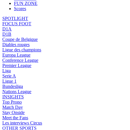
FUN ZONE
Scores
SPOTLIGHT
FOCUS FOOT
D1A
D1B
Coupe de Belgique
Diables rouges
Ligue des champions
Europa League
Conference League
Premier League
Liga
Serie A
Ligue 1
Bundesliga
Nations League
INSIGHTS
Top Prono
Match Day
Stay Onside
Meet the Fans
Les interviews Circus
OTHER SPORTS