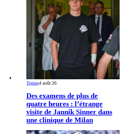
Tennis
4 août 26
Des examens de plus de
quatre heures : l’étrange
visite de Jannik Sinner dans
une clinique de Milan