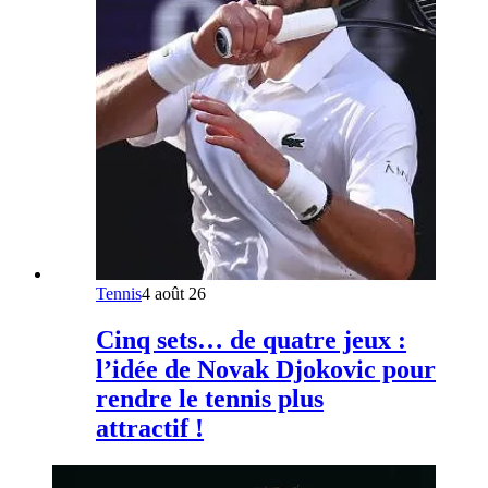
Tennis
4 août 26
Cinq sets… de quatre jeux :
l’idée de Novak Djokovic pour
rendre le tennis plus
attractif !