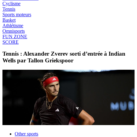
Cyclisme
Tennis
Sports moteurs
Basket
Athlétisme
Omnisports
FUN ZONE
SCORE
Tennis : Alexander Zverev sorti d’entrée à Indian
Wells par Tallon Griekspoor
Other sports