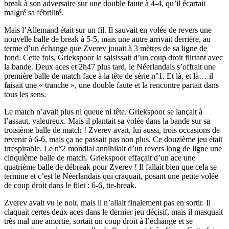
break à son adversaire sur une double faute à 4-4, qu’il écartait
malgré sa fébrilité.
Mais l’Allemand était sur un fil. Il sauvait en volée de revers une
nouvelle balle de break à 5-5, mais une autre arrivait derrière, au
terme d’un échange que Zverev jouait à 3 mètres de sa ligne de
fond. Cette fois, Griekspoor la saisissait d’un coup droit flirtant avec
la bande. Deux aces et 2h47 plus tard, le Néerlandais s’offrait une
première balle de match face à la tête de série n°1. Et là, et là… il
faisait une « tranche », une double faute et la rencontre partait dans
tous les sens.
Le match n’avait plus ni queue ni tête. Griekspoor se lançait à
l’assaut, valeureux. Mais il plantait sa volée dans la bande sur sa
troisième balle de match ! Zverev avait, lui aussi, trois occasions de
revenir à 6-6, mais ça ne passait pas non plus. Ce douzième jeu était
irrespirable. Le n°2 mondial annihilait d’un revers long de ligne une
cinquième balle de match. Griekspoor effaçait d’un ace une
quatrième balle de débreak pour Zverev ! Il fallait bien que cela se
termine et c’est le Néerlandais qui craquait, posant une petite volée
de coup droit dans le filet : 6-6, tie-break.
Zverev avait vu le noir, mais il n’allait finalement pas en sortir. Il
claquait certes deux aces dans le dernier jeu décisif, mais il masquait
très mal une amortie, sortait un coup droit à l’échange et se