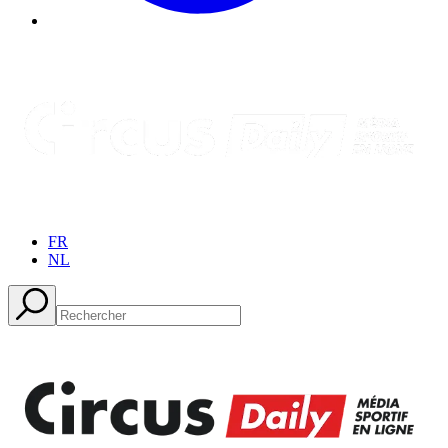
FR
NL