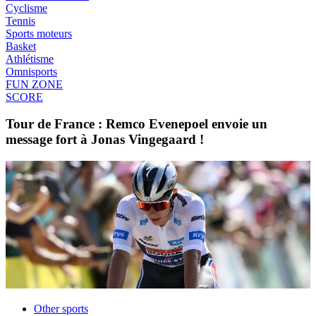
Cyclisme
Tennis
Sports moteurs
Basket
Athlétisme
Omnisports
FUN ZONE
SCORE
Tour de France : Remco Evenepoel envoie un
message fort à Jonas Vingegaard !
Other sports