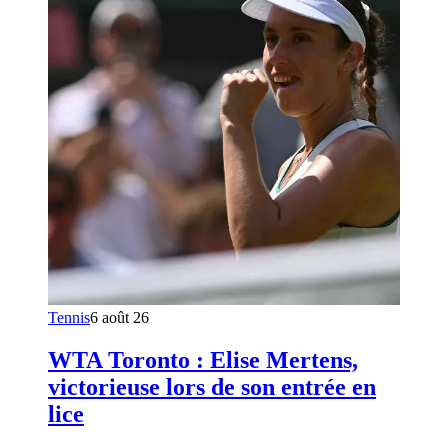
Tennis
6 août 26
WTA Toronto : Elise Mertens,
victorieuse lors de son entrée en
lice