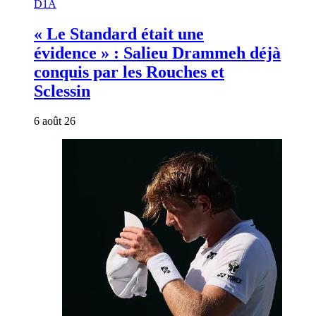
D1A
« Le Standard était une
évidence » : Salieu Drammeh déjà
conquis par les Rouches et
Sclessin
6 août 26