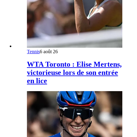
Tennis
6 août 26
WTA Toronto : Elise Mertens,
victorieuse lors de son entrée
en lice