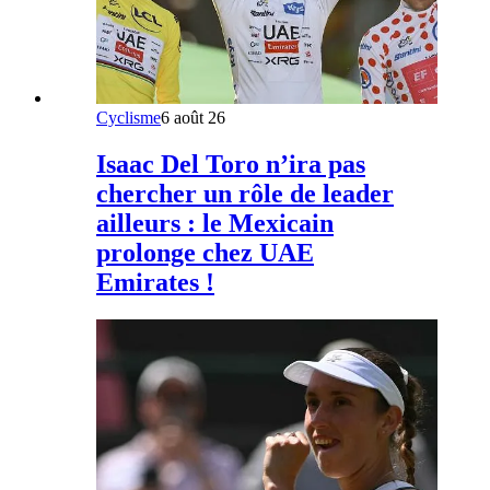
Cyclisme
6 août 26
Isaac Del Toro n’ira pas
chercher un rôle de leader
ailleurs : le Mexicain
prolonge chez UAE
Emirates !