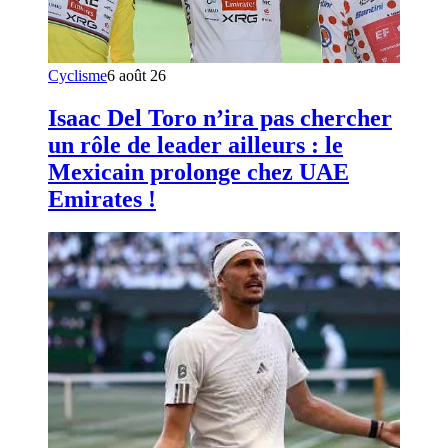
Cyclisme
6 août 26
Isaac Del Toro n’ira pas chercher
un rôle de leader ailleurs : le
Mexicain prolonge chez UAE
Emirates !