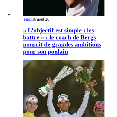
Tennis
6 août 26
« L’objectif est simple : les
battre » : le coach de Bergs
nourrit de grandes ambitions
pour son poulain