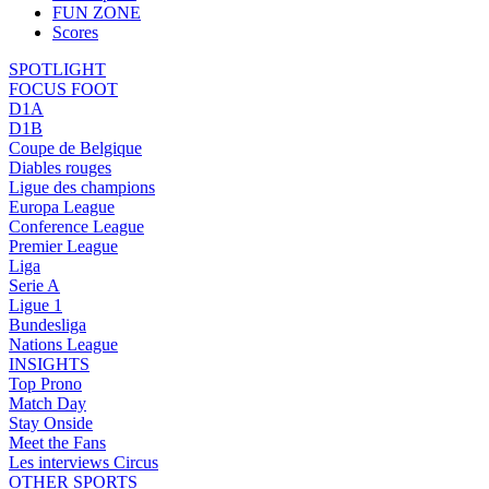
FUN ZONE
Scores
SPOTLIGHT
FOCUS FOOT
D1A
D1B
Coupe de Belgique
Diables rouges
Ligue des champions
Europa League
Conference League
Premier League
Liga
Serie A
Ligue 1
Bundesliga
Nations League
INSIGHTS
Top Prono
Match Day
Stay Onside
Meet the Fans
Les interviews Circus
OTHER SPORTS