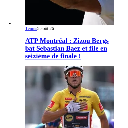
Tennis
5 août 26
ATP Montréal : Zizou Bergs
bat Sebastian Baez et file en
seizième de finale !