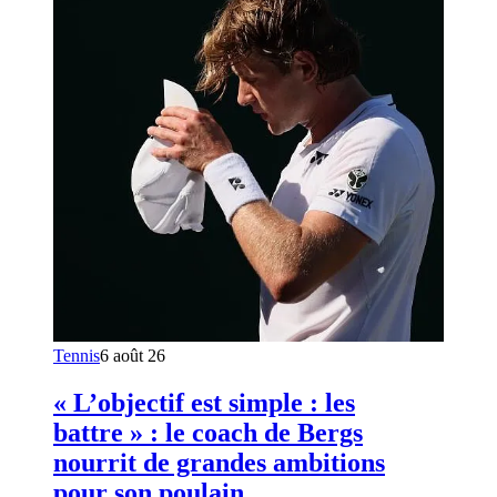
Tennis
6 août 26
« L’objectif est simple : les
battre » : le coach de Bergs
nourrit de grandes ambitions
pour son poulain