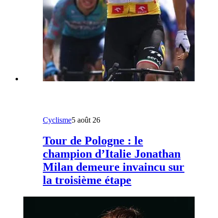
Cyclisme
5 août 26
Tour de Pologne : le
champion d’Italie Jonathan
Milan demeure invaincu sur
la troisième étape