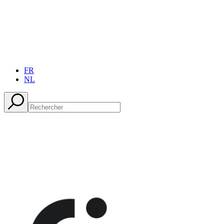
FR
NL