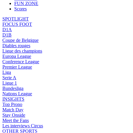
FUN ZONE
Scores
SPOTLIGHT
FOCUS FOOT
D1A
D1B
Coupe de Belgique
Diables rouges
Ligue des champions
Europa League
Conference League
Premier League
Liga
Serie A
Ligue 1
Bundesliga
Nations League
INSIGHTS
Top Prono
Match Day
Stay Onside
Meet the Fans
Les interviews Circus
OTHER SPORTS