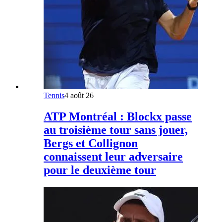
Tennis
4 août 26
ATP Montréal : Blockx passe
au troisième tour sans jouer,
Bergs et Collignon
connaissent leur adversaire
pour le deuxième tour