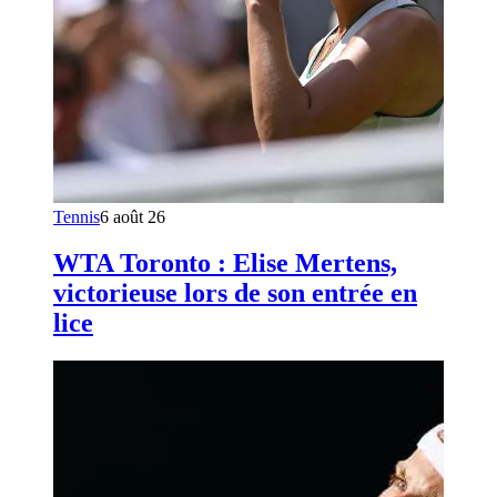
Tennis
6 août 26
WTA Toronto : Elise Mertens,
victorieuse lors de son entrée en
lice