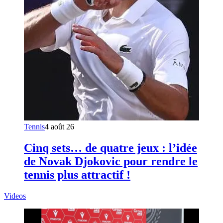
Tennis
4 août 26
Cinq sets… de quatre jeux : l’idée
de Novak Djokovic pour rendre le
tennis plus attractif !
Videos