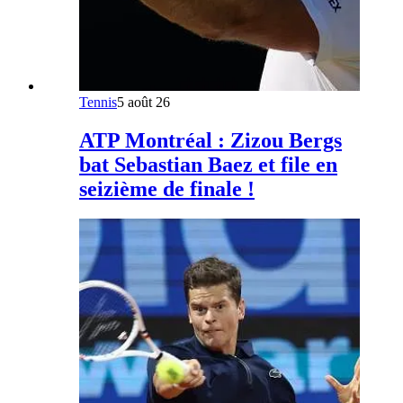
Tennis
5 août 26
ATP Montréal : Zizou Bergs
bat Sebastian Baez et file en
seizième de finale !