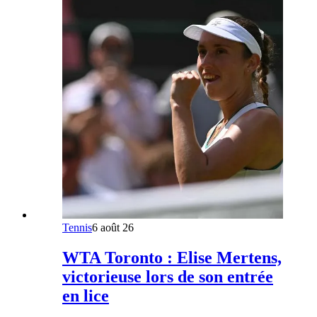
Tennis
6 août 26
WTA Toronto : Elise Mertens,
victorieuse lors de son entrée
en lice