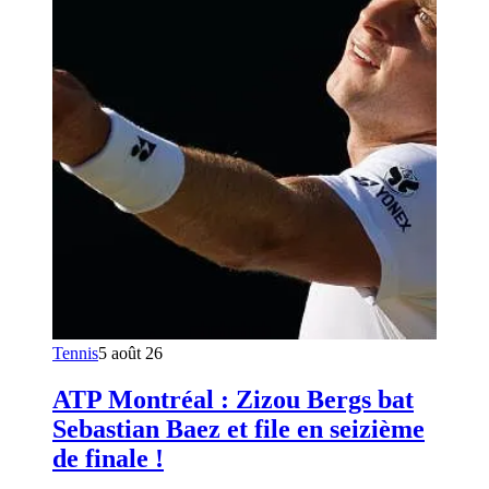
Tennis
5 août 26
ATP Montréal : Zizou Bergs bat
Sebastian Baez et file en seizième
de finale !