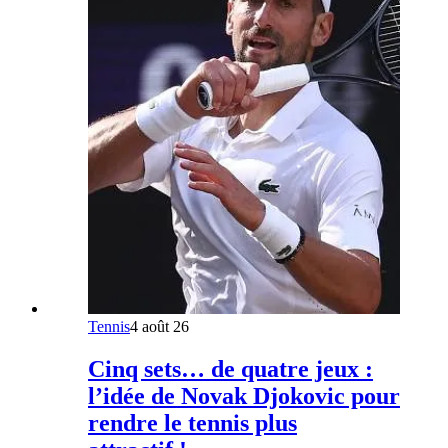
Tennis
4 août 26
Cinq sets… de quatre jeux :
l’idée de Novak Djokovic pour
rendre le tennis plus