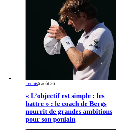
Tennis
6 août 26
« L’objectif est simple : les
battre » : le coach de Bergs
nourrit de grandes ambitions
pour son poulain