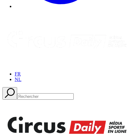
FR
NL