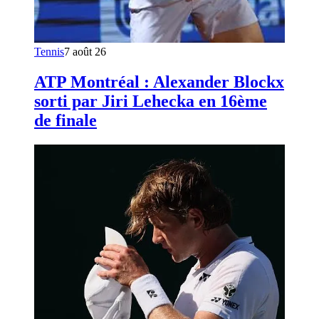
Tennis
7 août 26
ATP Montréal : Alexander Blockx
sorti par Jiri Lehecka en 16ème
de finale