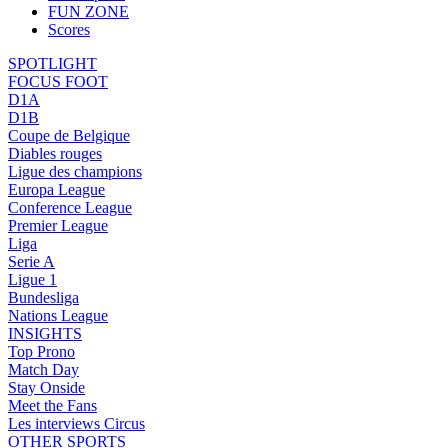
FUN ZONE
Scores
SPOTLIGHT
FOCUS FOOT
D1A
D1B
Coupe de Belgique
Diables rouges
Ligue des champions
Europa League
Conference League
Premier League
Liga
Serie A
Ligue 1
Bundesliga
Nations League
INSIGHTS
Top Prono
Match Day
Stay Onside
Meet the Fans
Les interviews Circus
OTHER SPORTS