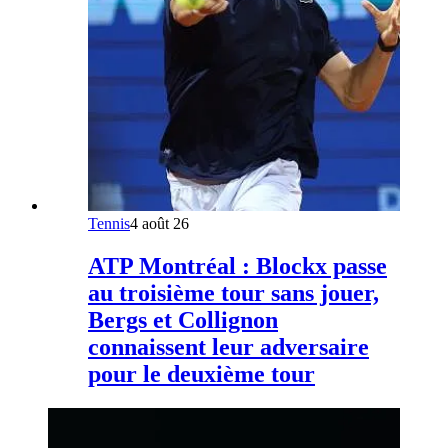
Tennis
4 août 26
ATP Montréal : Blockx passe
au troisième tour sans jouer,
Bergs et Collignon
connaissent leur adversaire
pour le deuxième tour