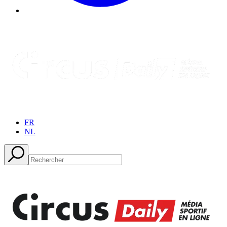
FR
NL