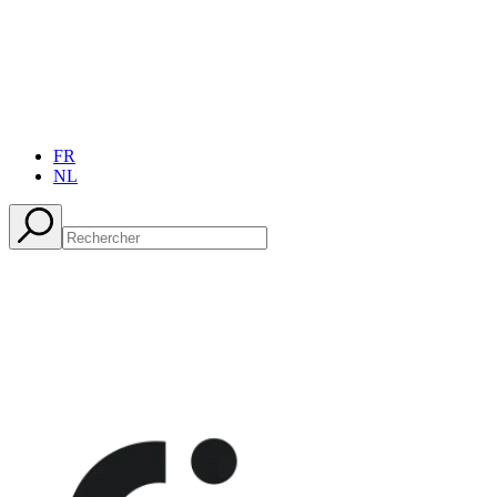
FR
NL