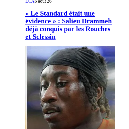
D1A
6 août 26
« Le Standard était une
évidence » : Salieu Drammeh
déjà conquis par les Rouches
et Sclessin