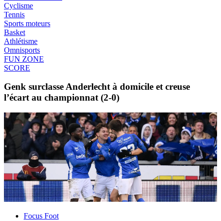
Cyclisme
Tennis
Sports moteurs
Basket
Athlétisme
Omnisports
FUN ZONE
SCORE
Genk surclasse Anderlecht à domicile et creuse
l’écart au championnat (2-0)
Focus Foot