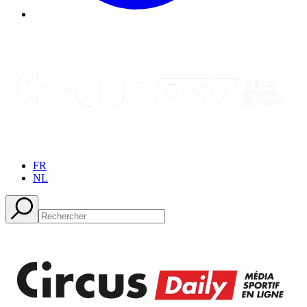
FR
NL