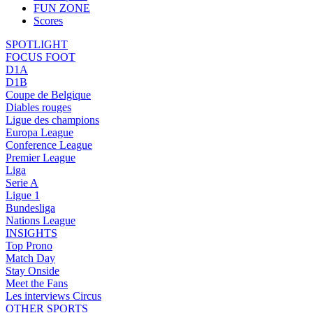
FUN ZONE
Scores
SPOTLIGHT
FOCUS FOOT
D1A
D1B
Coupe de Belgique
Diables rouges
Ligue des champions
Europa League
Conference League
Premier League
Liga
Serie A
Ligue 1
Bundesliga
Nations League
INSIGHTS
Top Prono
Match Day
Stay Onside
Meet the Fans
Les interviews Circus
OTHER SPORTS