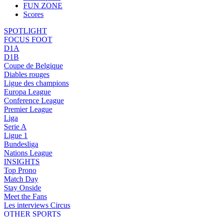
FUN ZONE
Scores
SPOTLIGHT
FOCUS FOOT
D1A
D1B
Coupe de Belgique
Diables rouges
Ligue des champions
Europa League
Conference League
Premier League
Liga
Serie A
Ligue 1
Bundesliga
Nations League
INSIGHTS
Top Prono
Match Day
Stay Onside
Meet the Fans
Les interviews Circus
OTHER SPORTS