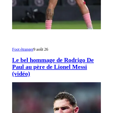
Foot étranger
9 août 26
Le bel hommage de Rodrigo De
Paul au père de Lionel Messi
(vidéo)