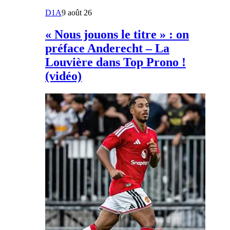
D1A
9 août 26
« Nous jouons le titre » : on
préface Anderecht – La
Louvière dans Top Prono !
(vidéo)