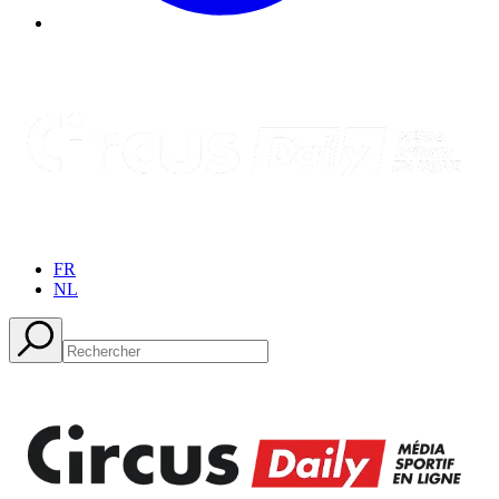
FR
NL