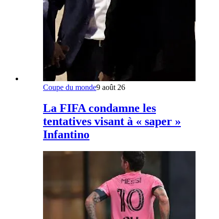
Coupe du monde
9 août 26
La FIFA condamne les
tentatives visant à « saper »
Infantino