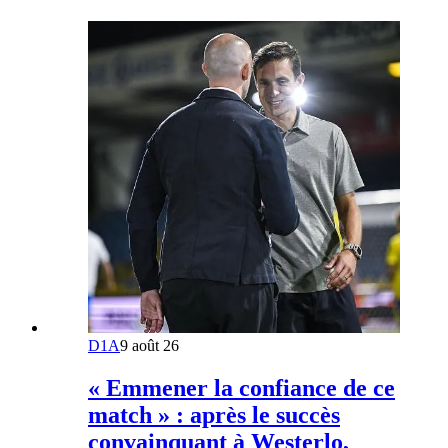
D1A
9 août 26
« Emmener la confiance de ce
match » : après le succès
convainquant à Westerlo,