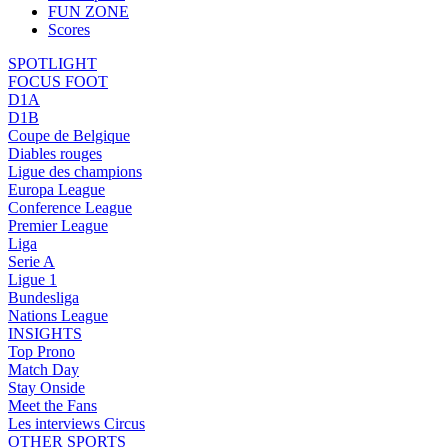
FUN ZONE
Scores
SPOTLIGHT
FOCUS FOOT
D1A
D1B
Coupe de Belgique
Diables rouges
Ligue des champions
Europa League
Conference League
Premier League
Liga
Serie A
Ligue 1
Bundesliga
Nations League
INSIGHTS
Top Prono
Match Day
Stay Onside
Meet the Fans
Les interviews Circus
OTHER SPORTS