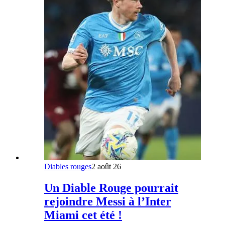
Diables rouges
2 août 26
Un Diable Rouge pourrait
rejoindre Messi à l’Inter
Miami cet été !