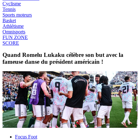
Cyclisme
Tennis
Sports moteurs
Basket
Athlétisme
Omnisports
FUN ZONE
SCORE
Quand Romelu Lukaku célèbre son but avec la
fameuse danse du président américain !
Focus Foot