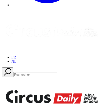
FR
NL