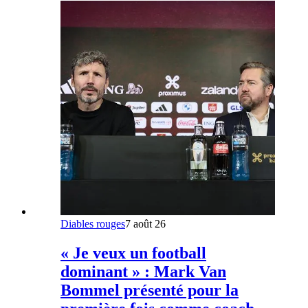
Diables rouges
7 août 26
« Je veux un football
dominant » : Mark Van
Bommel présenté pour la