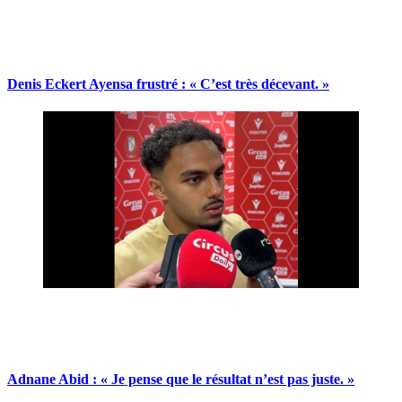
Denis Eckert Ayensa frustré : « C’est très décevant. »
Adnane Abid : « Je pense que le résultat n’est pas juste. »