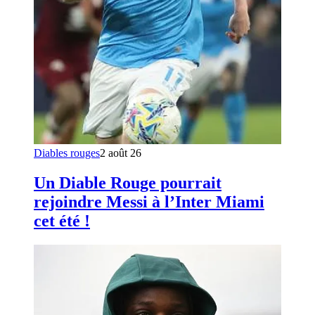
Diables rouges
2 août 26
Un Diable Rouge pourrait
rejoindre Messi à l’Inter Miami
cet été !