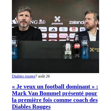
Diables rouges
7 août 26
« Je veux un football dominant » :
Mark Van Bommel présenté pour
la première fois comme coach des
Diables Rouges