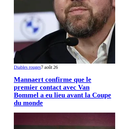
Diables rouges
7 août 26
Mannaert confirme que le
premier contact avec Van
Bommel a eu lieu avant la Coupe
du monde