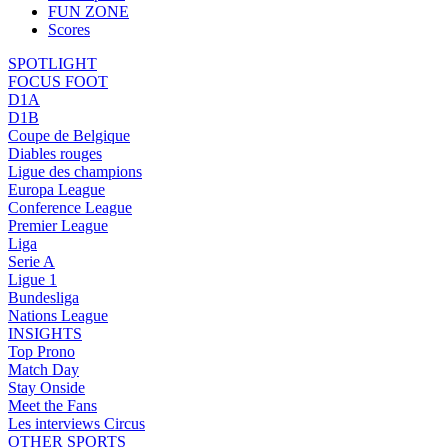
FUN ZONE
Scores
SPOTLIGHT
FOCUS FOOT
D1A
D1B
Coupe de Belgique
Diables rouges
Ligue des champions
Europa League
Conference League
Premier League
Liga
Serie A
Ligue 1
Bundesliga
Nations League
INSIGHTS
Top Prono
Match Day
Stay Onside
Meet the Fans
Les interviews Circus
OTHER SPORTS