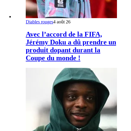
Diables rouges
4 août 26
Avec l’accord de la FIFA,
Jérémy Doku a dû prendre un
produit dopant durant la
Coupe du monde !