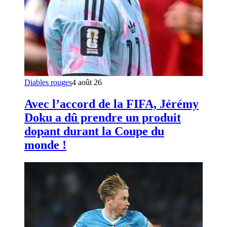
Diables rouges
4 août 26
Avec l’accord de la FIFA, Jérémy
Doku a dû prendre un produit
dopant durant la Coupe du
monde !