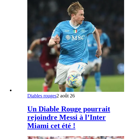
Diables rouges
2 août 26
Un Diable Rouge pourrait
rejoindre Messi à l’Inter
Miami cet été !