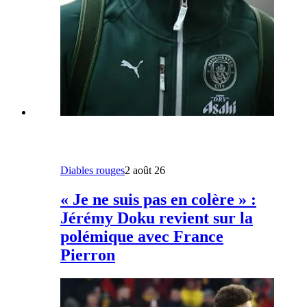
Diables rouges
2 août 26
« Je ne suis pas en colère » :
Jérémy Doku revient sur la
polémique avec France
Pierron