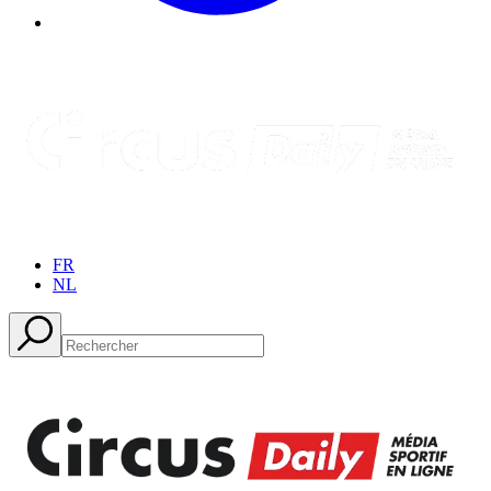
FR
NL