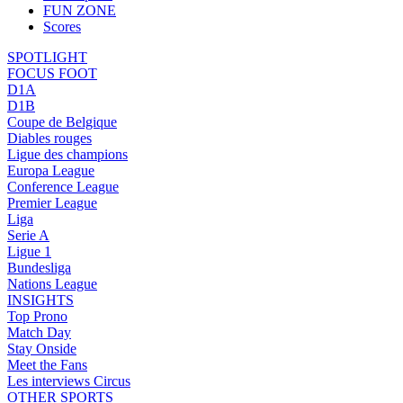
FUN ZONE
Scores
SPOTLIGHT
FOCUS FOOT
D1A
D1B
Coupe de Belgique
Diables rouges
Ligue des champions
Europa League
Conference League
Premier League
Liga
Serie A
Ligue 1
Bundesliga
Nations League
INSIGHTS
Top Prono
Match Day
Stay Onside
Meet the Fans
Les interviews Circus
OTHER SPORTS