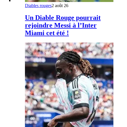
Diables rouges
2 août 26
Un Diable Rouge pourrait
rejoindre Messi à l’Inter
Miami cet été !