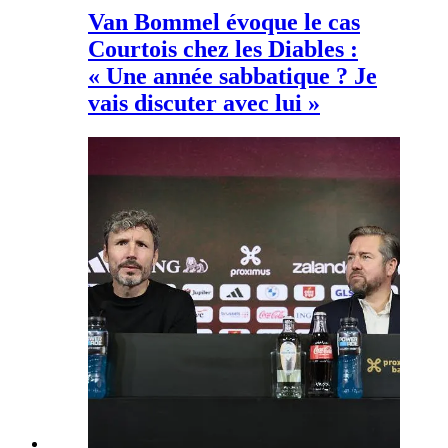
Van Bommel évoque le cas
Courtois chez les Diables :
« Une année sabbatique ? Je
vais discuter avec lui »