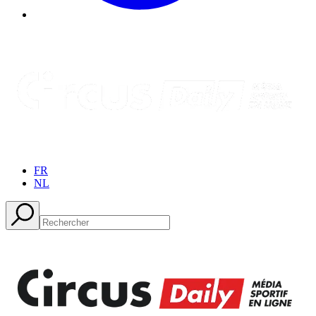
FR
NL