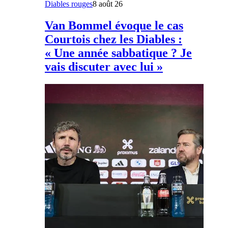
Diables rouges
8 août 26
Van Bommel évoque le cas
Courtois chez les Diables :
« Une année sabbatique ? Je
vais discuter avec lui »