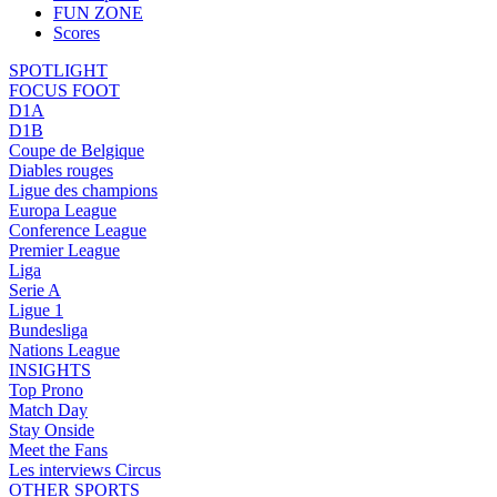
FUN ZONE
Scores
SPOTLIGHT
FOCUS FOOT
D1A
D1B
Coupe de Belgique
Diables rouges
Ligue des champions
Europa League
Conference League
Premier League
Liga
Serie A
Ligue 1
Bundesliga
Nations League
INSIGHTS
Top Prono
Match Day
Stay Onside
Meet the Fans
Les interviews Circus
OTHER SPORTS