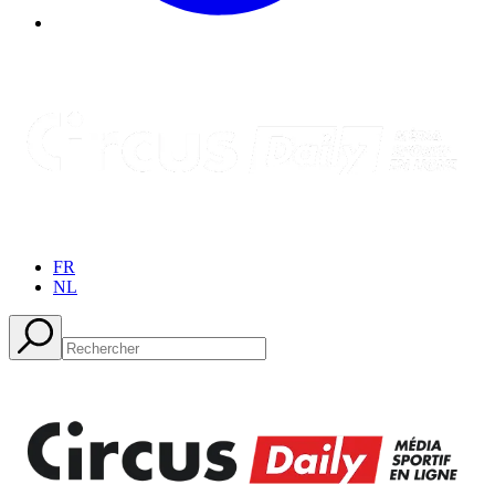
FR
NL