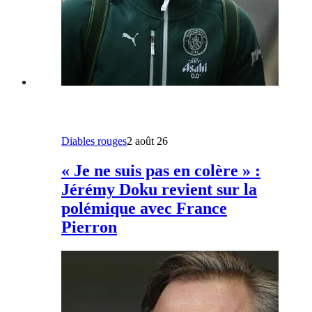
Diables rouges
2 août 26
« Je ne suis pas en colère » :
Jérémy Doku revient sur la
polémique avec France
Pierron