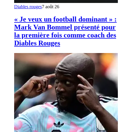
Diables rouges
7 août 26
« Je veux un football dominant » :
Mark Van Bommel présenté pour
la première fois comme coach des
Diables Rouges