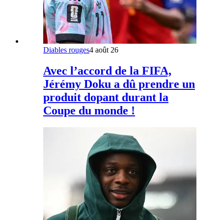
Diables rouges
4 août 26
Avec l’accord de la FIFA,
Jérémy Doku a dû prendre un
produit dopant durant la
Coupe du monde !