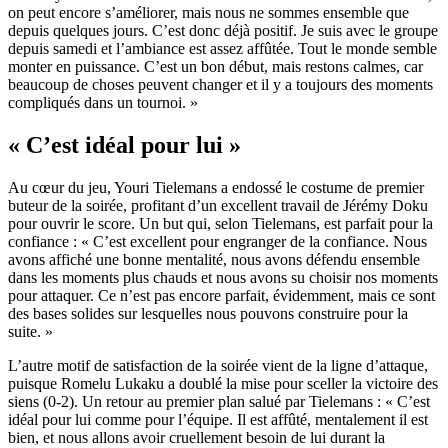
on peut encore s’améliorer, mais nous ne sommes ensemble que
depuis quelques jours. C’est donc déjà positif. Je suis avec le groupe
depuis samedi et l’ambiance est assez affûtée. Tout le monde semble
monter en puissance. C’est un bon début, mais restons calmes, car
beaucoup de choses peuvent changer et il y a toujours des moments
compliqués dans un tournoi. »
« C’est idéal pour lui »
Au cœur du jeu, Youri Tielemans a endossé le costume de premier
buteur de la soirée, profitant d’un excellent travail de Jérémy Doku
pour ouvrir le score. Un but qui, selon Tielemans, est parfait pour la
confiance : « C’est excellent pour engranger de la confiance. Nous
avons affiché une bonne mentalité, nous avons défendu ensemble
dans les moments plus chauds et nous avons su choisir nos moments
pour attaquer. Ce n’est pas encore parfait, évidemment, mais ce sont
des bases solides sur lesquelles nous pouvons construire pour la
suite. »
L’autre motif de satisfaction de la soirée vient de la ligne d’attaque,
puisque Romelu Lukaku a doublé la mise pour sceller la victoire des
siens (0-2). Un retour au premier plan salué par Tielemans : « C’est
idéal pour lui comme pour l’équipe. Il est affûté, mentalement il est
bien, et nous allons avoir cruellement besoin de lui durant la