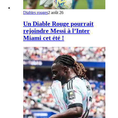
Diables rouges
2 août 26
Un Diable Rouge pourrait
rejoindre Messi à l’Inter
Miami cet été !