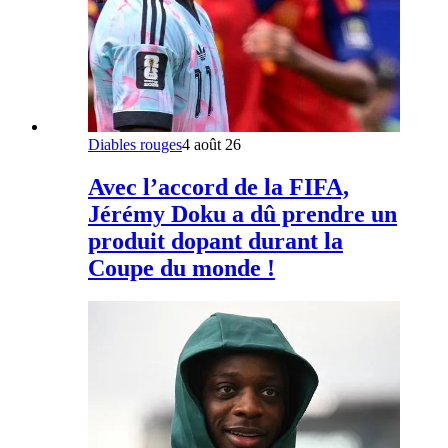
Diables rouges
4 août 26
Avec l’accord de la FIFA,
Jérémy Doku a dû prendre un
produit dopant durant la
Coupe du monde !