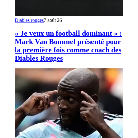
Diables rouges
7 août 26
« Je veux un football dominant » :
Mark Van Bommel présenté pour
la première fois comme coach des
Diables Rouges