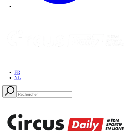
FR
NL