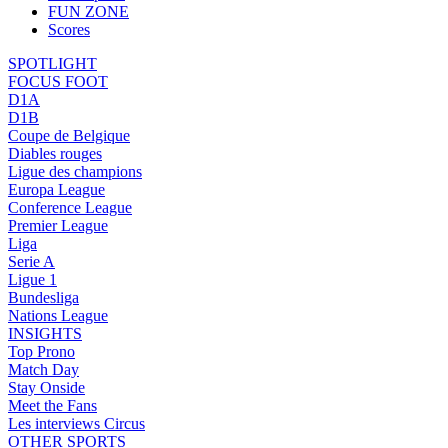
FUN ZONE
Scores
SPOTLIGHT
FOCUS FOOT
D1A
D1B
Coupe de Belgique
Diables rouges
Ligue des champions
Europa League
Conference League
Premier League
Liga
Serie A
Ligue 1
Bundesliga
Nations League
INSIGHTS
Top Prono
Match Day
Stay Onside
Meet the Fans
Les interviews Circus
OTHER SPORTS