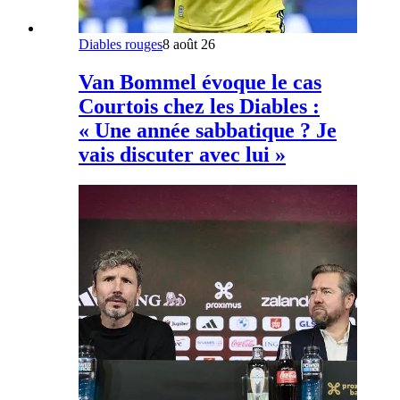
Diables rouges
8 août 26
Van Bommel évoque le cas
Courtois chez les Diables :
« Une année sabbatique ? Je
vais discuter avec lui »