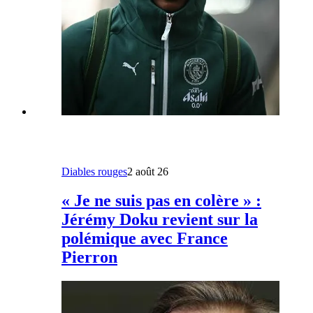
Diables rouges
2 août 26
« Je ne suis pas en colère » :
Jérémy Doku revient sur la
polémique avec France
Pierron