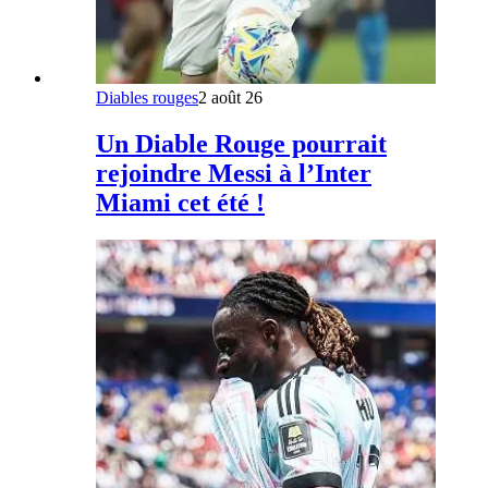
Diables rouges
2 août 26
Un Diable Rouge pourrait
rejoindre Messi à l’Inter
Miami cet été !