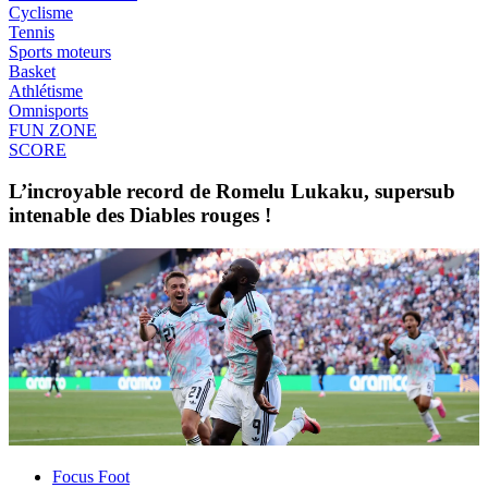
Cyclisme
Tennis
Sports moteurs
Basket
Athlétisme
Omnisports
FUN ZONE
SCORE
L’incroyable record de Romelu Lukaku, supersub
intenable des Diables rouges !
Focus Foot