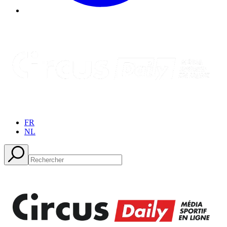
FR
NL