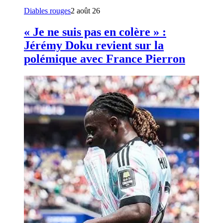
Diables rouges
2 août 26
« Je ne suis pas en colère » :
Jérémy Doku revient sur la
polémique avec France Pierron