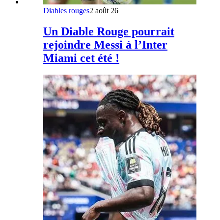
Diables rouges
2 août 26
Un Diable Rouge pourrait
rejoindre Messi à l’Inter
Miami cet été !