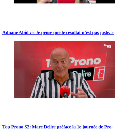
Adnane Abid : « Je pense que le résultat n’est pas juste. »
Top Prono S2: Marc Delire préface la 1e journée de Pro