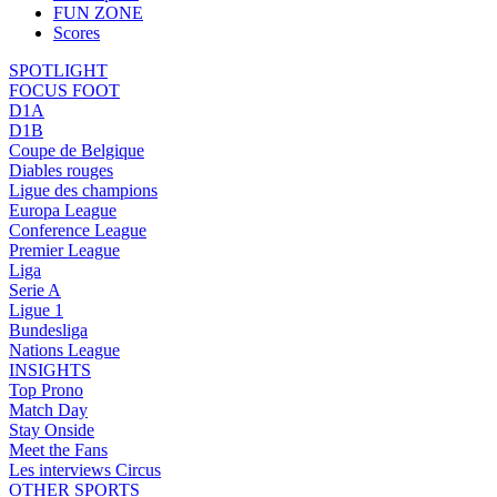
FUN ZONE
Scores
SPOTLIGHT
FOCUS FOOT
D1A
D1B
Coupe de Belgique
Diables rouges
Ligue des champions
Europa League
Conference League
Premier League
Liga
Serie A
Ligue 1
Bundesliga
Nations League
INSIGHTS
Top Prono
Match Day
Stay Onside
Meet the Fans
Les interviews Circus
OTHER SPORTS