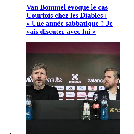
Van Bommel évoque le cas
Courtois chez les Diables :
« Une année sabbatique ? Je
vais discuter avec lui »