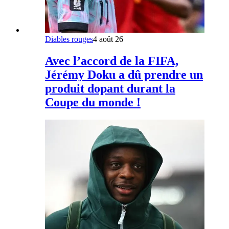
Diables rouges
4 août 26
Avec l’accord de la FIFA,
Jérémy Doku a dû prendre un
produit dopant durant la
Coupe du monde !