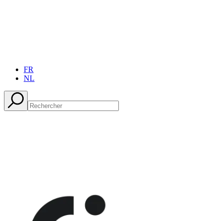
FR
NL