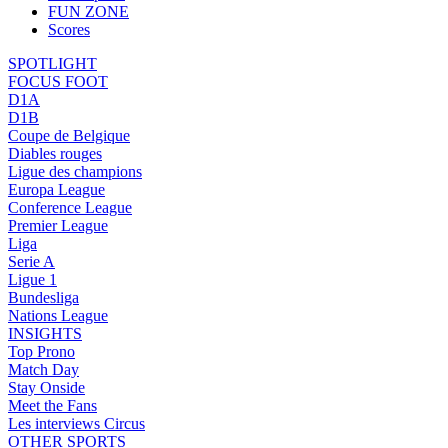
FUN ZONE
Scores
SPOTLIGHT
FOCUS FOOT
D1A
D1B
Coupe de Belgique
Diables rouges
Ligue des champions
Europa League
Conference League
Premier League
Liga
Serie A
Ligue 1
Bundesliga
Nations League
INSIGHTS
Top Prono
Match Day
Stay Onside
Meet the Fans
Les interviews Circus
OTHER SPORTS