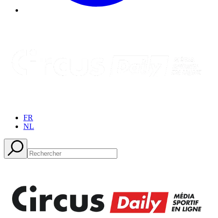
FR
NL