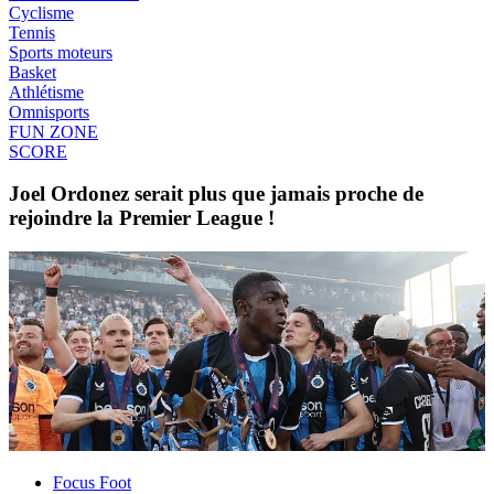
Cyclisme
Tennis
Sports moteurs
Basket
Athlétisme
Omnisports
FUN ZONE
SCORE
Joel Ordonez serait plus que jamais proche de
rejoindre la Premier League !
Focus Foot