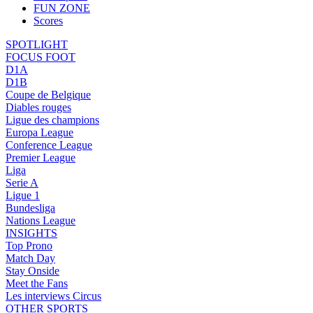
FUN ZONE
Scores
SPOTLIGHT
FOCUS FOOT
D1A
D1B
Coupe de Belgique
Diables rouges
Ligue des champions
Europa League
Conference League
Premier League
Liga
Serie A
Ligue 1
Bundesliga
Nations League
INSIGHTS
Top Prono
Match Day
Stay Onside
Meet the Fans
Les interviews Circus
OTHER SPORTS