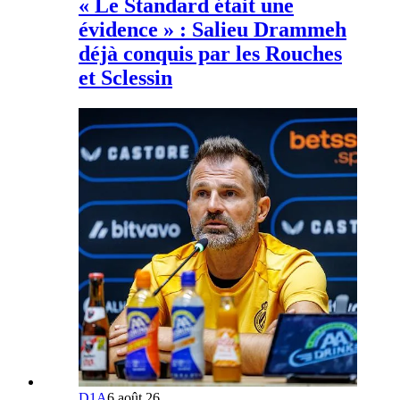
« Le Standard était une
évidence » : Salieu Drammeh
déjà conquis par les Rouches
et Sclessin
D1A
6 août 26