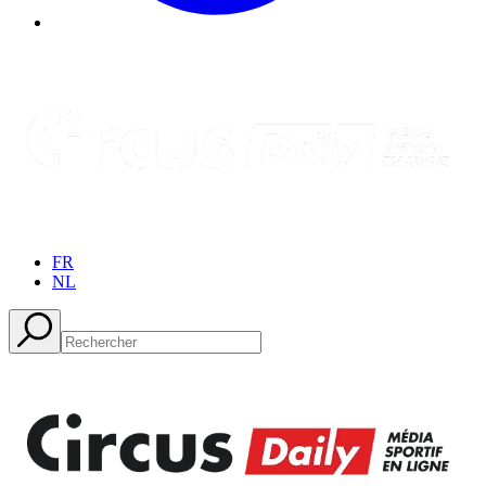
FR
NL