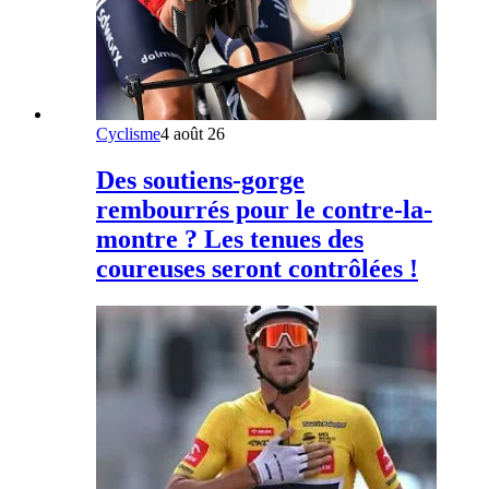
Cyclisme
4 août 26
Des soutiens-gorge
rembourrés pour le contre-la-
montre ? Les tenues des
coureuses seront contrôlées !