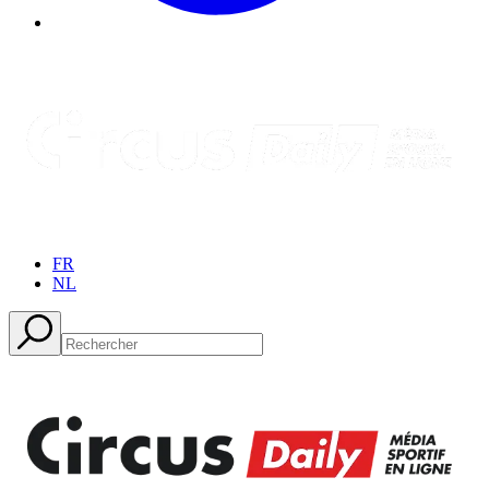
FR
NL