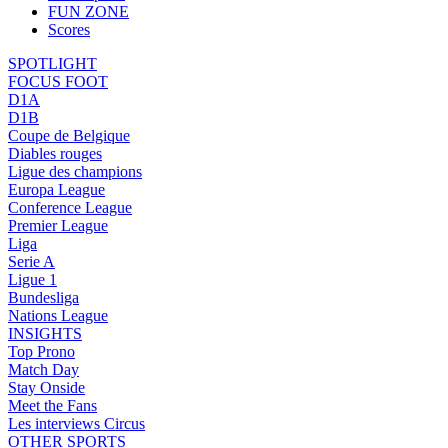
FUN ZONE
Scores
SPOTLIGHT
FOCUS FOOT
D1A
D1B
Coupe de Belgique
Diables rouges
Ligue des champions
Europa League
Conference League
Premier League
Liga
Serie A
Ligue 1
Bundesliga
Nations League
INSIGHTS
Top Prono
Match Day
Stay Onside
Meet the Fans
Les interviews Circus
OTHER SPORTS