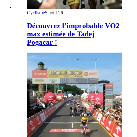
Cyclisme
5 août 26
Découvrez l’improbable VO2
max estimée de Tadej
Pogacar !