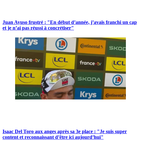
Juan Ayuso frustré : "En début d’année, j’avais franchi un cap
et je n’ai pas réussi à concrétiser"
Isaac Del Toro aux anges après sa 3e place : "Je suis super
content et reconnaissant d’être ici aujourd’hui"