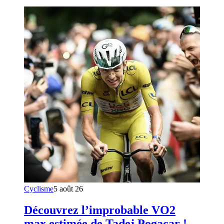
Cyclisme
5 août 26
Découvrez l’improbable VO2
max estimée de Tadej Pogacar !