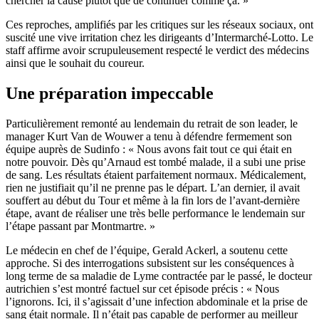
chercher la cause plutôt que de continuer comme ça. »
Ces reproches, amplifiés par les critiques sur les réseaux sociaux, ont
suscité une vive irritation chez les dirigeants d’Intermarché-Lotto. Le
staff affirme avoir scrupuleusement respecté le verdict des médecins
ainsi que le souhait du coureur.
Une préparation impeccable
Particulièrement remonté au lendemain du retrait de son leader, le
manager Kurt Van de Wouwer a tenu à défendre fermement son
équipe auprès de Sudinfo : « Nous avons fait tout ce qui était en
notre pouvoir. Dès qu’Arnaud est tombé malade, il a subi une prise
de sang. Les résultats étaient parfaitement normaux. Médicalement,
rien ne justifiait qu’il ne prenne pas le départ. L’an dernier, il avait
souffert au début du Tour et même à la fin lors de l’avant-dernière
étape, avant de réaliser une très belle performance le lendemain sur
l’étape passant par Montmartre. »
Le médecin en chef de l’équipe, Gerald Ackerl, a soutenu cette
approche. Si des interrogations subsistent sur les conséquences à
long terme de sa maladie de Lyme contractée par le passé, le docteur
autrichien s’est montré factuel sur cet épisode précis : « Nous
l’ignorons. Ici, il s’agissait d’une infection abdominale et la prise de
sang était normale. Il n’était pas capable de performer au meilleur