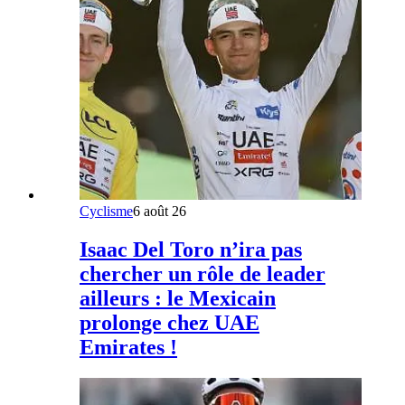
Cyclisme
6 août 26
Isaac Del Toro n’ira pas
chercher un rôle de leader
ailleurs : le Mexicain
prolonge chez UAE
Emirates !