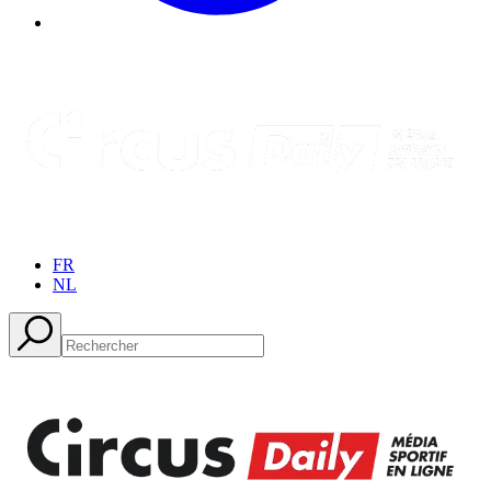
FR
NL