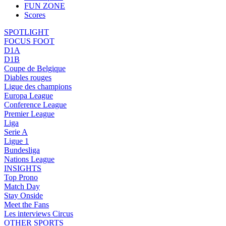
FUN ZONE
Scores
SPOTLIGHT
FOCUS FOOT
D1A
D1B
Coupe de Belgique
Diables rouges
Ligue des champions
Europa League
Conference League
Premier League
Liga
Serie A
Ligue 1
Bundesliga
Nations League
INSIGHTS
Top Prono
Match Day
Stay Onside
Meet the Fans
Les interviews Circus
OTHER SPORTS