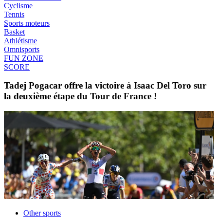
Cyclisme
Tennis
Sports moteurs
Basket
Athlétisme
Omnisports
FUN ZONE
SCORE
Tadej Pogacar offre la victoire à Isaac Del Toro sur
la deuxième étape du Tour de France !
Other sports