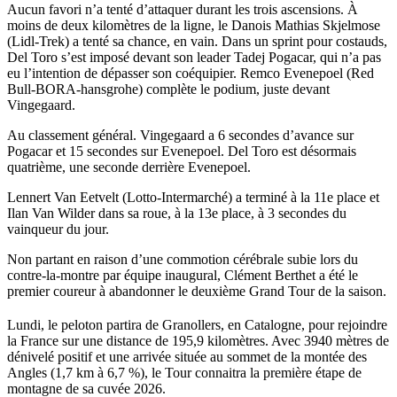
Aucun favori n’a tenté d’attaquer durant les trois ascensions. À
moins de deux kilomètres de la ligne, le Danois Mathias Skjelmose
(Lidl-Trek) a tenté sa chance, en vain. Dans un sprint pour costauds,
Del Toro s’est imposé devant son leader Tadej Pogacar, qui n’a pas
eu l’intention de dépasser son coéquipier. Remco Evenepoel (Red
Bull-BORA-hansgrohe) complète le podium, juste devant
Vingegaard.
Au classement général. Vingegaard a 6 secondes d’avance sur
Pogacar et 15 secondes sur Evenepoel. Del Toro est désormais
quatrième, une seconde derrière Evenepoel.
Lennert Van Eetvelt (Lotto-Intermarché) a terminé à la 11e place et
Ilan Van Wilder dans sa roue, à la 13e place, à 3 secondes du
vainqueur du jour.
Non partant en raison d’une commotion cérébrale subie lors du
contre-la-montre par équipe inaugural, Clément Berthet a été le
premier coureur à abandonner le deuxième Grand Tour de la saison.
Lundi, le peloton partira de Granollers, en Catalogne, pour rejoindre
la France sur une distance de 195,9 kilomètres. Avec 3940 mètres de
dénivelé positif et une arrivée située au sommet de la montée des
Angles (1,7 km à 6,7 %), le Tour connaitra la première étape de
montagne de sa cuvée 2026.