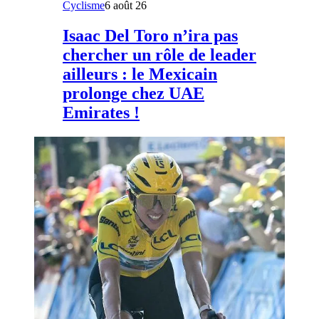
Cyclisme
6 août 26
Isaac Del Toro n’ira pas
chercher un rôle de leader
ailleurs : le Mexicain
prolonge chez UAE
Emirates !