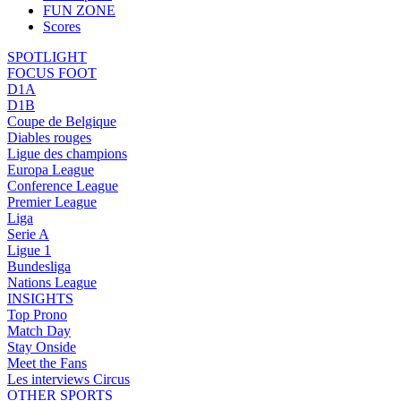
FUN ZONE
Scores
SPOTLIGHT
FOCUS FOOT
D1A
D1B
Coupe de Belgique
Diables rouges
Ligue des champions
Europa League
Conference League
Premier League
Liga
Serie A
Ligue 1
Bundesliga
Nations League
INSIGHTS
Top Prono
Match Day
Stay Onside
Meet the Fans
Les interviews Circus
OTHER SPORTS