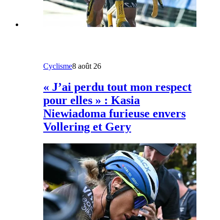
Cyclisme
8 août 26
« J’ai perdu tout mon respect
pour elles » : Kasia
Niewiadoma furieuse envers
Vollering et Gery