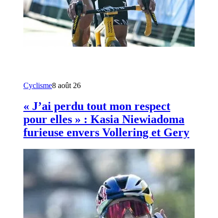
Cyclisme
8 août 26
« J’ai perdu tout mon respect
pour elles » : Kasia Niewiadoma
furieuse envers Vollering et Gery