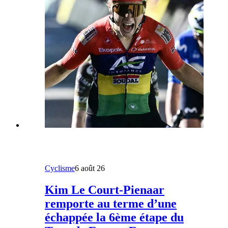
Cyclisme
6 août 26
Kim Le Court-Pienaar
remporte au terme d’une
échappée la 6ème étape du