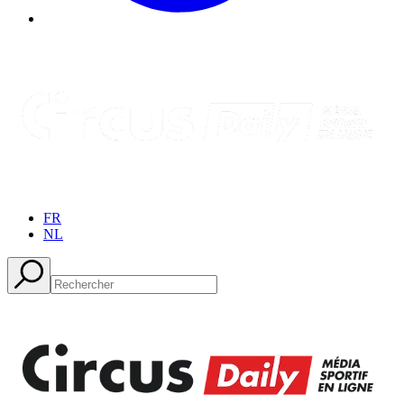
FR
NL