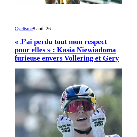
Cyclisme
8 août 26
« J’ai perdu tout mon respect
pour elles » : Kasia Niewiadoma
furieuse envers Vollering et Gery