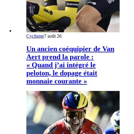
Cyclisme
7 août 26
Un ancien coéquipier de Van
Aert prend la parole :
« Quand j’ai intégré le
peloton, le dopage était
monnaie courante »