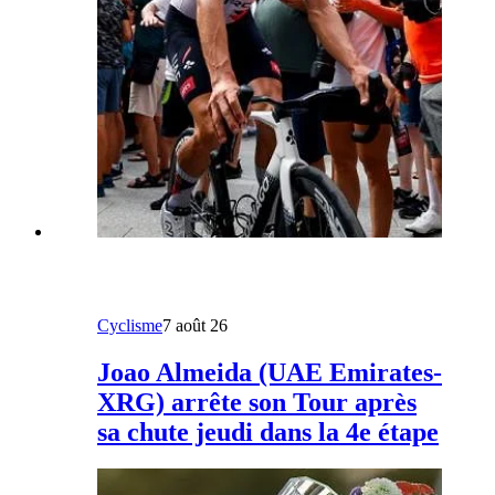
Cyclisme
7 août 26
Joao Almeida (UAE Emirates-
XRG) arrête son Tour après
sa chute jeudi dans la 4e étape