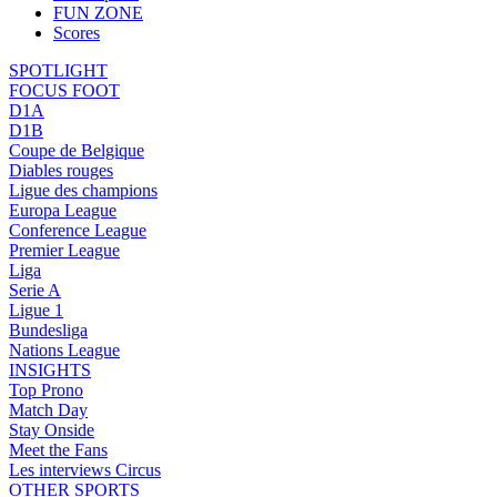
FUN ZONE
Scores
SPOTLIGHT
FOCUS FOOT
D1A
D1B
Coupe de Belgique
Diables rouges
Ligue des champions
Europa League
Conference League
Premier League
Liga
Serie A
Ligue 1
Bundesliga
Nations League
INSIGHTS
Top Prono
Match Day
Stay Onside
Meet the Fans
Les interviews Circus
OTHER SPORTS