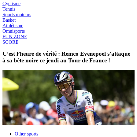
Cyclisme
Tennis
Sports moteurs
Basket
Athlétisme
Omnisports
FUN ZONE
SCORE
C’est l’heure de vérité : Remco Evenepoel s’attaque
à sa bête noire ce jeudi au Tour de France !
Other sports