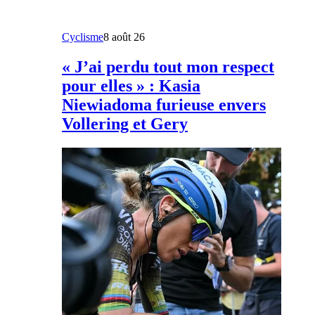
Cyclisme
8 août 26
« J’ai perdu tout mon respect
pour elles » : Kasia
Niewiadoma furieuse envers
Vollering et Gery