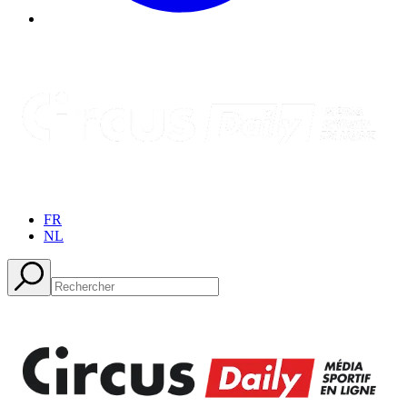
FR
NL