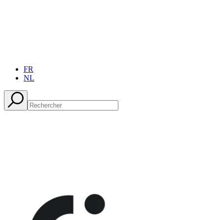
FR
NL