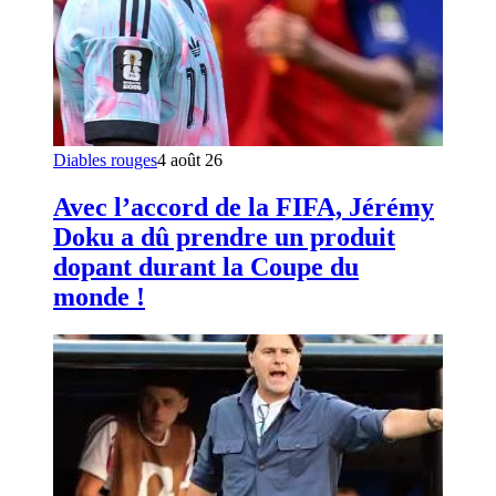
Diables rouges
4 août 26
Avec l’accord de la FIFA, Jérémy
Doku a dû prendre un produit
dopant durant la Coupe du
monde !