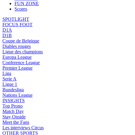
FUN ZONE
Scores
SPOTLIGHT
FOCUS FOOT
D1A
D1B
Coupe de Belgique
Diables rouges
Ligue des champions
Europa League
Conference League
Premier League
Liga
Serie A
Ligue 1
Bundesliga
Nations League
INSIGHTS
Top Prono
Match Day
Stay Onside
Meet the Fans
Les interviews Circus
OTHER SPORTS