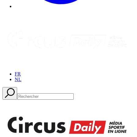
FR
NL