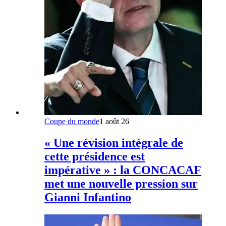
Coupe du monde
1 août 26
« Une révision intégrale de
cette présidence est
impérative » : la CONCACAF
met une nouvelle pression sur
Gianni Infantino