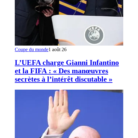
Coupe du monde
1 août 26
L’UEFA charge Gianni Infantino
et la FIFA : « Des manœuvres
secrètes à l’intérêt discutable »