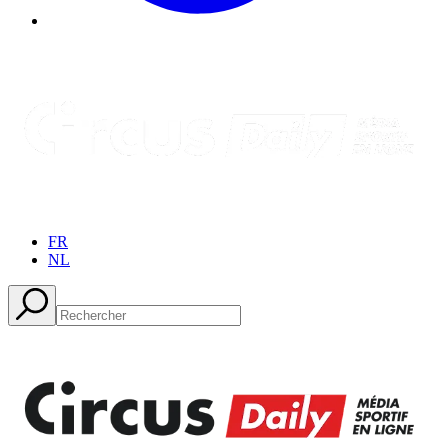
FR
NL