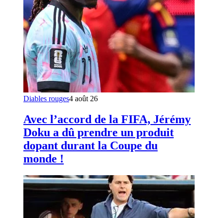
Diables rouges
4 août 26
Avec l’accord de la FIFA, Jérémy
Doku a dû prendre un produit
dopant durant la Coupe du
monde !