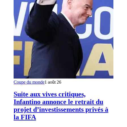
Coupe du monde
1 août 26
Suite aux vives critiques,
Infantino annonce le retrait du
projet d’investissements privés à
la FIFA