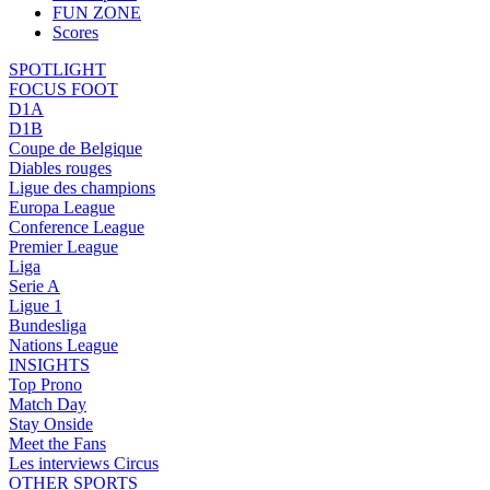
FUN ZONE
Scores
SPOTLIGHT
FOCUS FOOT
D1A
D1B
Coupe de Belgique
Diables rouges
Ligue des champions
Europa League
Conference League
Premier League
Liga
Serie A
Ligue 1
Bundesliga
Nations League
INSIGHTS
Top Prono
Match Day
Stay Onside
Meet the Fans
Les interviews Circus
OTHER SPORTS