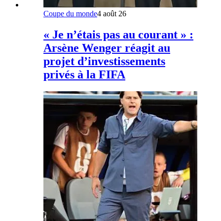
Coupe du monde
4 août 26
« Je n’étais pas au courant » :
Arsène Wenger réagit au
projet d’investissements
privés à la FIFA