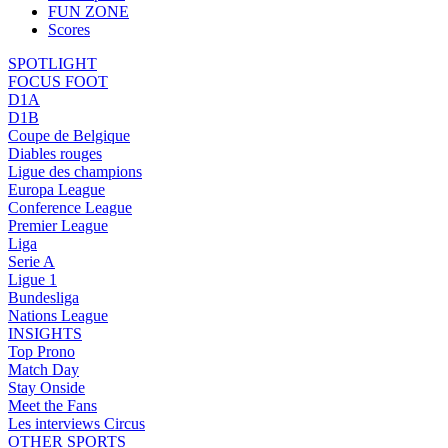
FUN ZONE
Scores
SPOTLIGHT
FOCUS FOOT
D1A
D1B
Coupe de Belgique
Diables rouges
Ligue des champions
Europa League
Conference League
Premier League
Liga
Serie A
Ligue 1
Bundesliga
Nations League
INSIGHTS
Top Prono
Match Day
Stay Onside
Meet the Fans
Les interviews Circus
OTHER SPORTS