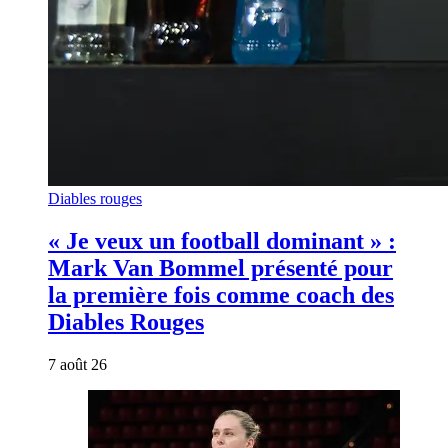
Diables rouges
« Je veux un football dominant » :
Mark Van Bommel présenté pour
la première fois comme coach des
Diables Rouges
7 août 26