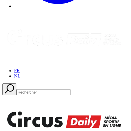
FR
NL