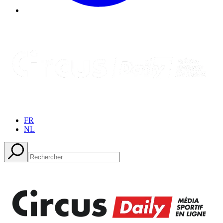
FR
NL