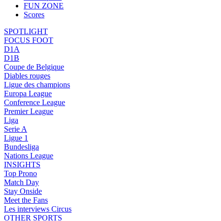
FUN ZONE
Scores
SPOTLIGHT
FOCUS FOOT
D1A
D1B
Coupe de Belgique
Diables rouges
Ligue des champions
Europa League
Conference League
Premier League
Liga
Serie A
Ligue 1
Bundesliga
Nations League
INSIGHTS
Top Prono
Match Day
Stay Onside
Meet the Fans
Les interviews Circus
OTHER SPORTS