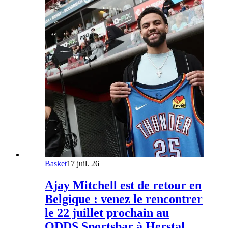
Basket
17 juil. 26
Ajay Mitchell est de retour en
Belgique : venez le rencontrer
le 22 juillet prochain au
ODDS Sportsbar à Herstal