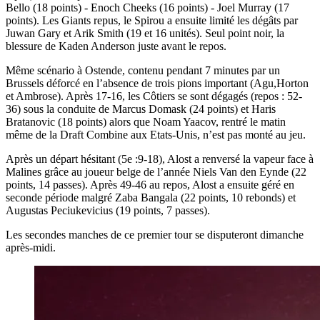
Bello (18 points) - Enoch Cheeks (16 points) - Joel Murray (17
points). Les Giants repus, le Spirou a ensuite limité les dégâts par
Juwan Gary et Arik Smith (19 et 16 unités). Seul point noir, la
blessure de Kaden Anderson juste avant le repos.
Même scénario à Ostende, contenu pendant 7 minutes par un
Brussels déforcé en l’absence de trois pions important (Agu,Horton
et Ambrose). Après 17-16, les Côtiers se sont dégagés (repos : 52-
36) sous la conduite de Marcus Domask (24 points) et Haris
Bratanovic (18 points) alors que Noam Yaacov, rentré le matin
même de la Draft Combine aux Etats-Unis, n’est pas monté au jeu.
Après un départ hésitant (5e :9-18), Alost a renversé la vapeur face à
Malines grâce au joueur belge de l’année Niels Van den Eynde (22
points, 14 passes). Après 49-46 au repos, Alost a ensuite géré en
seconde période malgré Zaba Bangala (22 points, 10 rebonds) et
Augustas Peciukevicius (19 points, 7 passes).
Les secondes manches de ce premier tour se disputeront dimanche
après-midi.