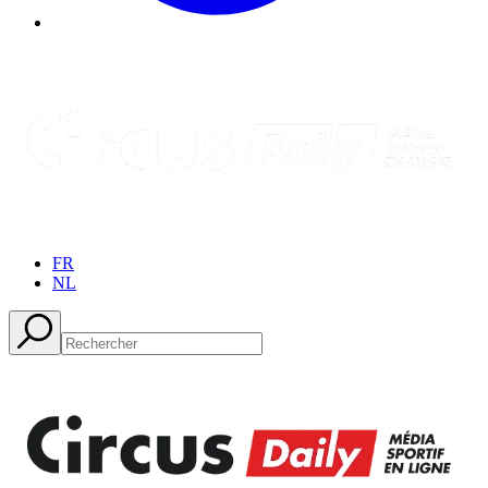
FR
NL