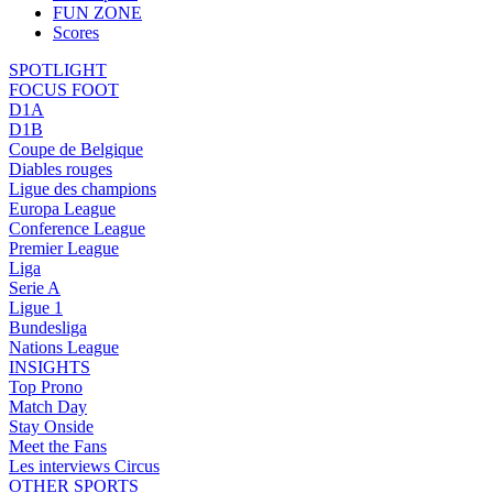
FUN ZONE
Scores
SPOTLIGHT
FOCUS FOOT
D1A
D1B
Coupe de Belgique
Diables rouges
Ligue des champions
Europa League
Conference League
Premier League
Liga
Serie A
Ligue 1
Bundesliga
Nations League
INSIGHTS
Top Prono
Match Day
Stay Onside
Meet the Fans
Les interviews Circus
OTHER SPORTS