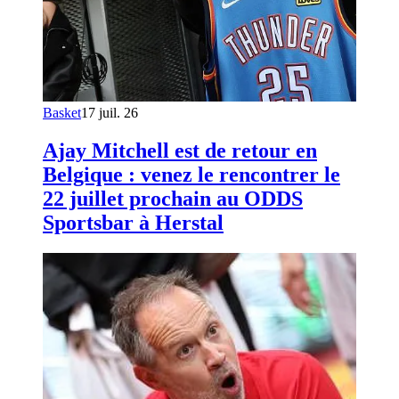
Basket
17 juil. 26
Ajay Mitchell est de retour en
Belgique : venez le rencontrer le
22 juillet prochain au ODDS
Sportsbar à Herstal