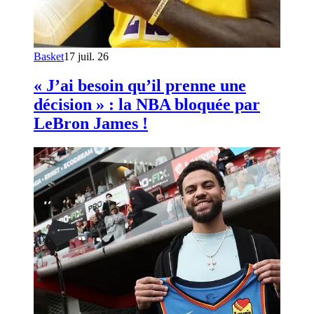
Basket
17 juil. 26
« J’ai besoin qu’il prenne une
décision » : la NBA bloquée par
LeBron James !