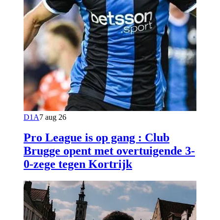
D1A
7 aug 26
Pro League is op gang : Club
Brugge opent met overtuigende 3-
0-zege tegen Kortrijk