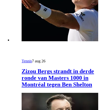
Tennis
7 aug 26
Zizou Bergs strandt in derde
ronde van Masters 1000 in
Montréal tegen Ben Shelton