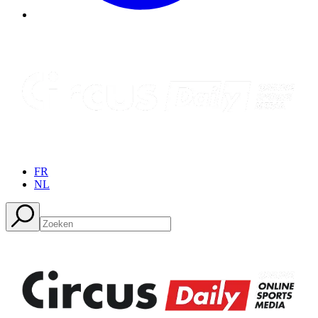
FR
NL