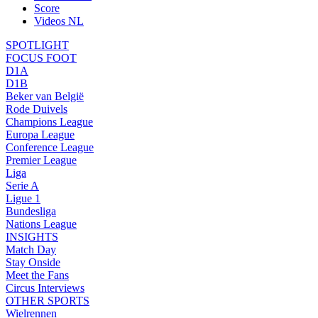
Score
Videos NL
SPOTLIGHT
FOCUS FOOT
D1A
D1B
Beker van België
Rode Duivels
Champions League
Europa League
Conference League
Premier League
Liga
Serie A
Ligue 1
Bundesliga
Nations League
INSIGHTS
Match Day
Stay Onside
Meet the Fans
Circus Interviews
OTHER SPORTS
Wielrennen