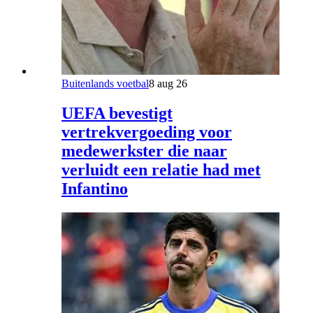
Buitenlands voetbal
8 aug 26
UEFA bevestigt
vertrekvergoeding voor
medewerkster die naar
verluidt een relatie had met
Infantino