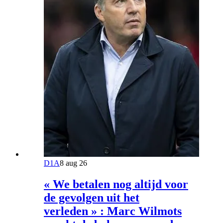
D1A
8 aug 26
« We betalen nog altijd voor
de gevolgen uit het
verleden » : Marc Wilmots