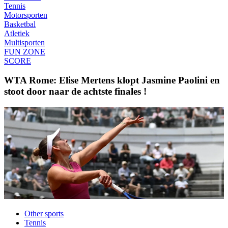
Tennis
Motorsporten
Basketbal
Atletiek
Multisporten
FUN ZONE
SCORE
WTA Rome: Elise Mertens klopt Jasmine Paolini en
stoot door naar de achtste finales !
Other sports
Tennis