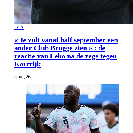
D1A
« Je zult vanaf half september een
ander Club Brugge zien » : de
reactie van Leko na de zege tegen
Kortrijk
8 aug 26