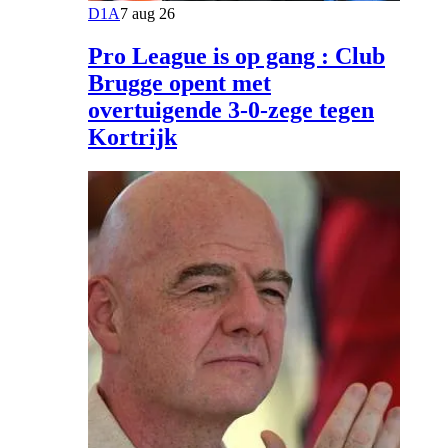
D1A
7 aug 26
Pro League is op gang : Club
Brugge opent met
overtuigende 3-0-zege tegen
Kortrijk