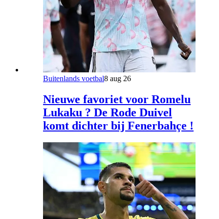
Buitenlands voetbal
8 aug 26
Nieuwe favoriet voor Romelu
Lukaku ? De Rode Duivel
komt dichter bij Fenerbahçe !