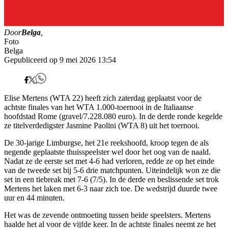
Door
Belga
,
Foto
Belga
Gepubliceerd op 9 mei 2026 13:54
Elise Mertens (WTA 22) heeft zich zaterdag geplaatst voor de
achtste finales van het WTA 1.000-toernooi in de Italiaanse
hoofdstad Rome (gravel/7.228.080 euro). In de derde ronde kegelde
ze titelverdedigster Jasmine Paolini (WTA 8) uit het toernooi.
De 30-jarige Limburgse, het 21e reekshoofd, kroop tegen de als
negende geplaatste thuisspeelster wel door het oog van de naald.
Nadat ze de eerste set met 4-6 had verloren, redde ze op het einde
van de tweede set bij 5-6 drie matchpunten. Uiteindelijk won ze die
set in een tiebreak met 7-6 (7/5). In de derde en beslissende set trok
Mertens het laken met 6-3 naar zich toe. De wedstrijd duurde twee
uur en 44 minuten.
Het was de zevende ontmoeting tussen beide speelsters. Mertens
haalde het al voor de vijfde keer. In de achtste finales neemt ze het