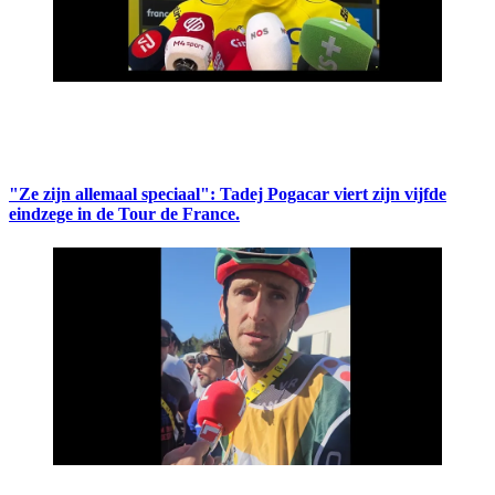
"Ze zijn allemaal speciaal": Tadej Pogacar viert zijn vijfde
eindzege in de Tour de France.