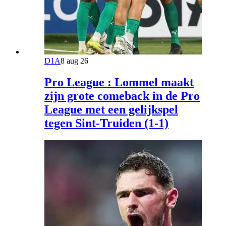
D1A
8 aug 26
Pro League : Lommel maakt
zijn grote comeback in de Pro
League met een gelijkspel
tegen Sint-Truiden (1-1)