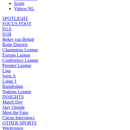
Score
Videos NL
SPOTLIGHT
FOCUS FOOT
D1A
D1B
Beker van België
Rode Duivels
Champions League
Europa League
Conference League
Premier League
Liga
Serie A
Ligue 1
Bundesliga
Nations League
INSIGHTS
Match Day
Stay Onside
Meet the Fans
Circus Interviews
OTHER SPORTS
Wielrennen