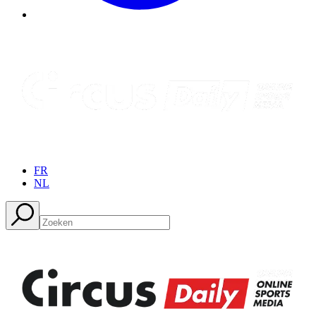
FR
NL