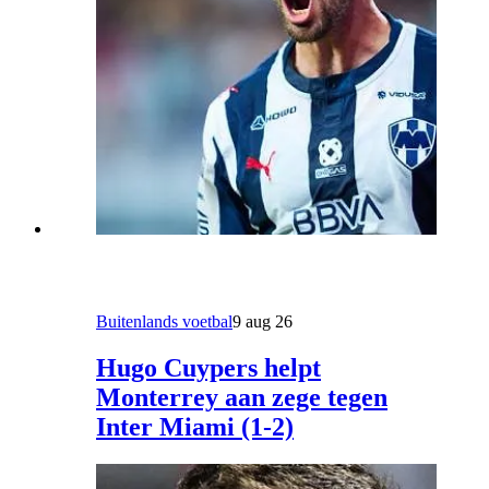
Buitenlands voetbal
9 aug 26
Hugo Cuypers helpt
Monterrey aan zege tegen
Inter Miami (1-2)