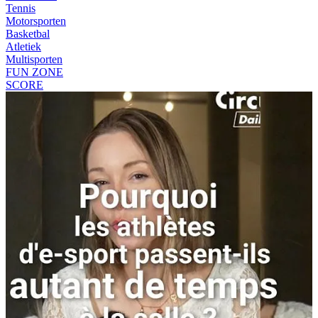
Tennis
Motorsporten
Basketbal
Atletiek
Multisporten
FUN ZONE
SCORE