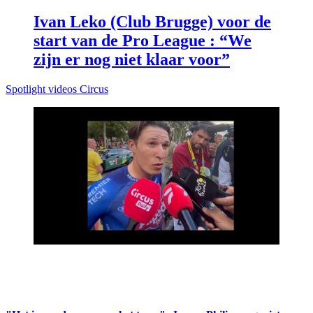
Ivan Leko (Club Brugge) voor de
start van de Pro League : “We
zijn er nog niet klaar voor”
Spotlight videos Circus