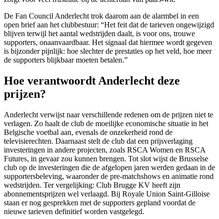
De Fan Council Anderlecht trok daarom aan de alarmbel in een
open brief aan het clubbestuur: “Het feit dat de tarieven ongewijzigd
blijven terwijl het aantal wedstrijden daalt, is voor ons, trouwe
supporters, onaanvaardbaar. Het signaal dat hiermee wordt gegeven
is bijzonder pijnlijk: hoe slechter de prestaties op het veld, hoe meer
de supporters blijkbaar moeten betalen.”
Hoe verantwoordt Anderlecht deze
prijzen?
Anderlecht verwijst naar verschillende redenen om de prijzen niet te
verlagen. Zo haalt de club de moeilijke economische situatie in het
Belgische voetbal aan, evenals de onzekerheid rond de
televisierechten. Daarnaast stelt de club dat een prijsverlaging
investeringen in andere projecten, zoals RSCA Women en RSCA
Futures, in gevaar zou kunnen brengen. Tot slot wijst de Brusselse
club op de investeringen die de afgelopen jaren werden gedaan in de
supportersbeleving, waaronder de pre-matchshows en animatie rond
wedstrijden. Ter vergelijking: Club Brugge KV heeft zijn
abonnementsprijzen wel verlaagd. Bij Royale Union Saint-Gilloise
staan er nog gesprekken met de supporters gepland voordat de
nieuwe tarieven definitief worden vastgelegd.