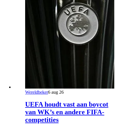
Wereldbeker
6 aug 26
UEFA houdt vast aan boycot
van WK’s en andere FIFA-
competities