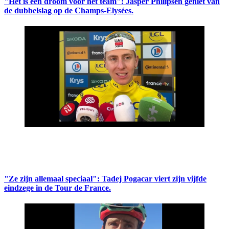
"Het is een droom voor het team": Jasper Philipsen geniet van
de dubbelslag op de Champs-Elysées.
"Ze zijn allemaal speciaal": Tadej Pogacar viert zijn vijfde
eindzege in de Tour de France.