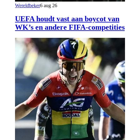
Wereldbeker
6 aug 26
UEFA houdt vast aan boycot van
WK’s en andere FIFA-competities