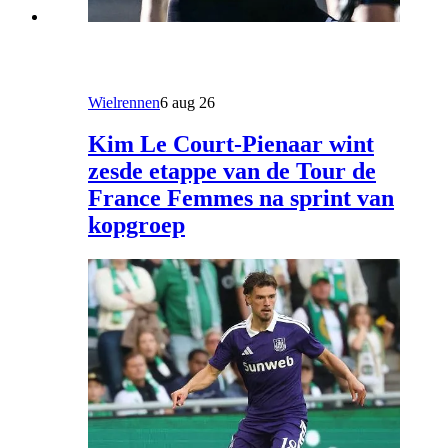
Wielrennen
6 aug 26
Kim Le Court-Pienaar wint
zesde etappe van de Tour de
France Femmes na sprint van
kopgroep