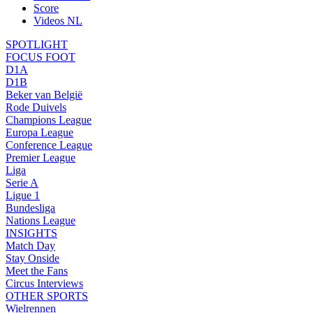
Score
Videos NL
SPOTLIGHT
FOCUS FOOT
D1A
D1B
Beker van België
Rode Duivels
Champions League
Europa League
Conference League
Premier League
Liga
Serie A
Ligue 1
Bundesliga
Nations League
INSIGHTS
Match Day
Stay Onside
Meet the Fans
Circus Interviews
OTHER SPORTS
Wielrennen