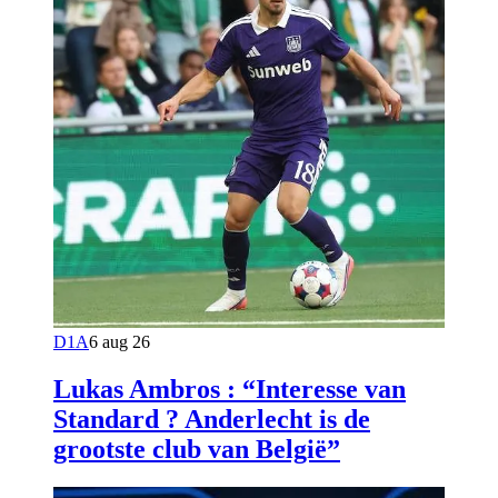
D1A
6 aug 26
Lukas Ambros : “Interesse van
Standard ? Anderlecht is de
grootste club van België”