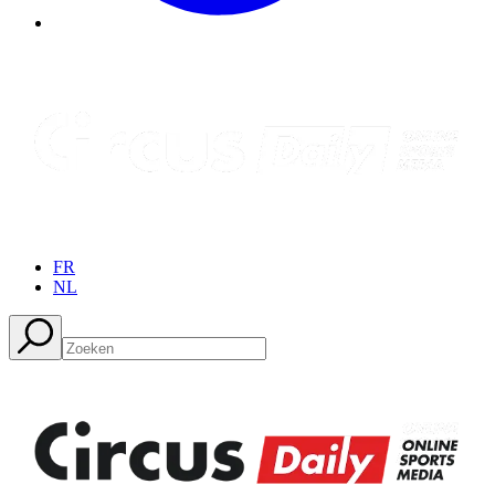
FR
NL