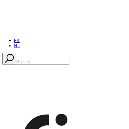
FR
NL