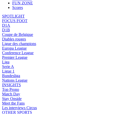
FUN ZONE
Scores
SPOTLIGHT
FOCUS FOOT
D1A
D1B
Coupe de Belgique
Diables rouges
Ligue des champions
Europa League
Conference League
Premier League
Liga
Serie A
Ligue 1
Bundesliga
Nations League
INSIGHTS
Top Prono
Match Day
Stay Onside
Meet the Fans
Les interviews Circus
OTHER SPORTS