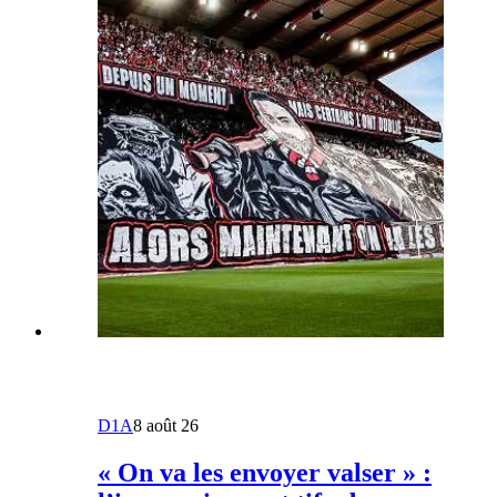
D1A
8 août 26
« On va les envoyer valser » :