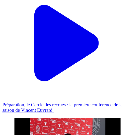
Préparation, le Cercle, les recrues : la première conférence de la
saison de Vincent Euvrard.