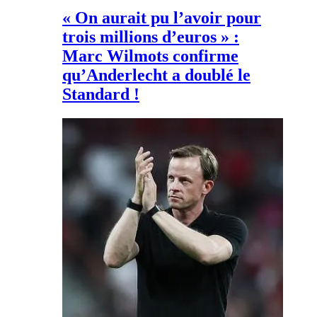
« On aurait pu l’avoir pour
trois millions d’euros » :
Marc Wilmots confirme
qu’Anderlecht a doublé le
Standard !