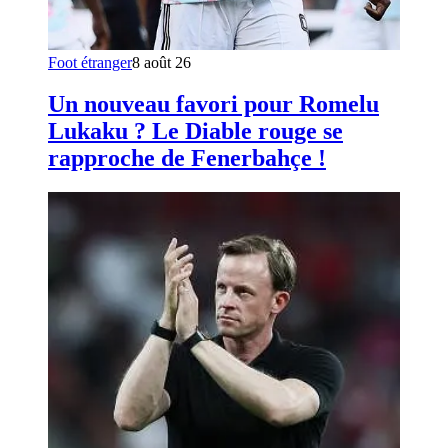
Foot étranger
8 août 26
Un nouveau favori pour Romelu
Lukaku ? Le Diable rouge se
rapproche de Fenerbahçe !