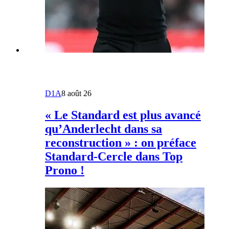
D1A
8 août 26
« Le Standard est plus avancé
qu’Anderlecht dans sa
reconstruction » : on préface
Standard-Cercle dans Top
Prono !