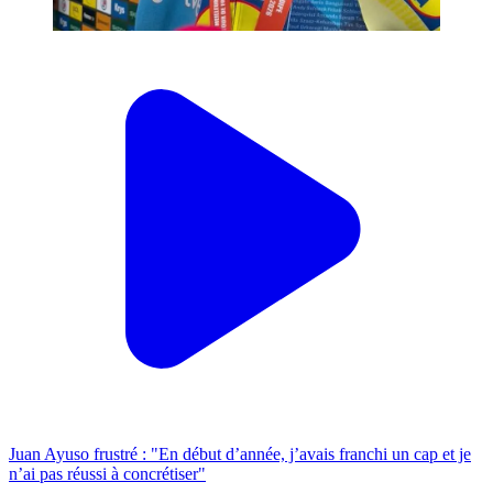
Juan Ayuso frustré : "En début d’année, j’avais franchi un cap et je
n’ai pas réussi à concrétiser"