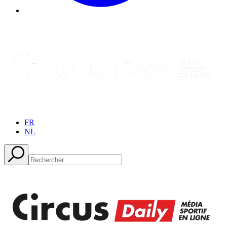
FR
NL