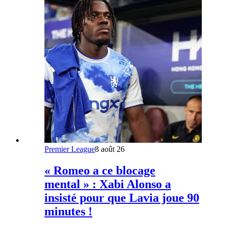
Premier League
8 août 26
« Romeo a ce blocage
mental » : Xabi Alonso a
insisté pour que Lavia joue 90
minutes !