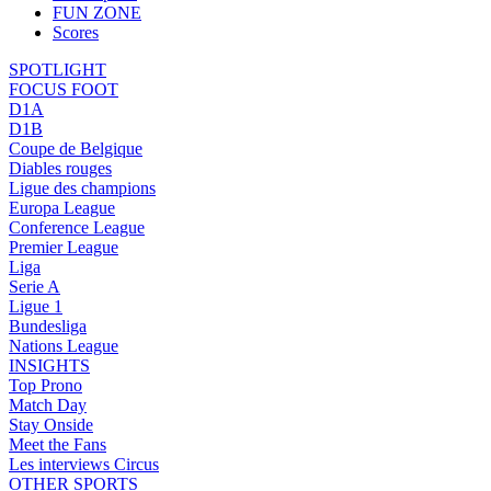
FUN ZONE
Scores
SPOTLIGHT
FOCUS FOOT
D1A
D1B
Coupe de Belgique
Diables rouges
Ligue des champions
Europa League
Conference League
Premier League
Liga
Serie A
Ligue 1
Bundesliga
Nations League
INSIGHTS
Top Prono
Match Day
Stay Onside
Meet the Fans
Les interviews Circus
OTHER SPORTS