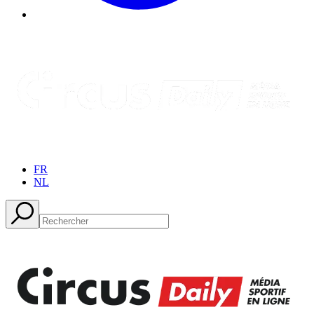
FR
NL