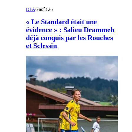
D1A
6 août 26
« Le Standard était une
évidence » : Salieu Drammeh
déjà conquis par les Rouches
et Sclessin