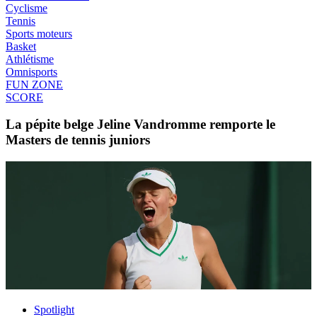
Cyclisme
Tennis
Sports moteurs
Basket
Athlétisme
Omnisports
FUN ZONE
SCORE
La pépite belge Jeline Vandromme remporte le
Masters de tennis juniors
Spotlight