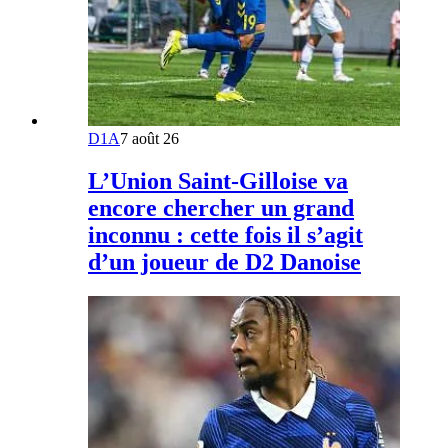
D1A
7 août 26
L’Union Saint-Gilloise va
encore chercher un grand
inconnu : cette fois il s’agit
d’un joueur de D2 Danoise