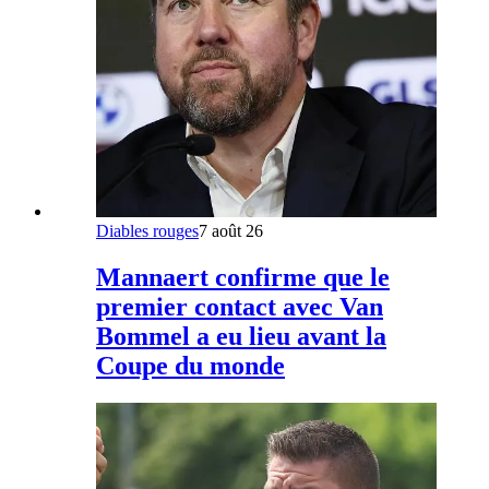
Diables rouges
7 août 26
Mannaert confirme que le
premier contact avec Van
Bommel a eu lieu avant la
Coupe du monde