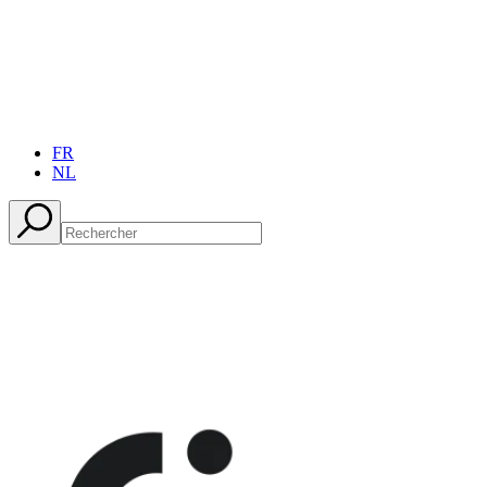
FR
NL