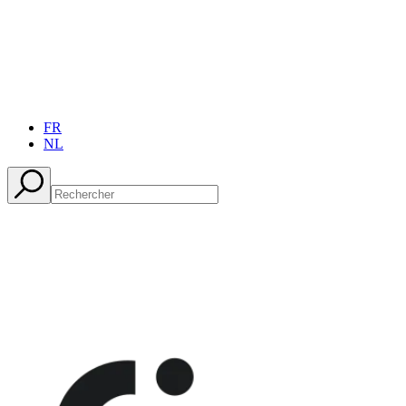
FR
NL