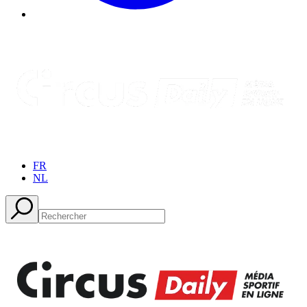
FR
NL