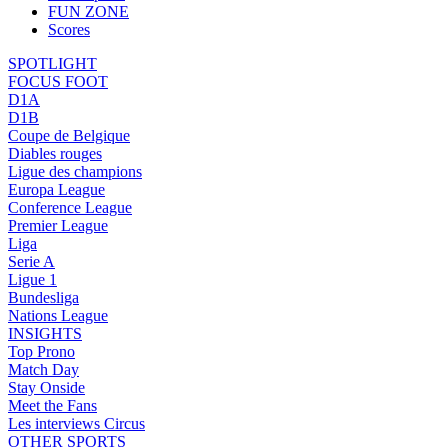
FUN ZONE
Scores
SPOTLIGHT
FOCUS FOOT
D1A
D1B
Coupe de Belgique
Diables rouges
Ligue des champions
Europa League
Conference League
Premier League
Liga
Serie A
Ligue 1
Bundesliga
Nations League
INSIGHTS
Top Prono
Match Day
Stay Onside
Meet the Fans
Les interviews Circus
OTHER SPORTS