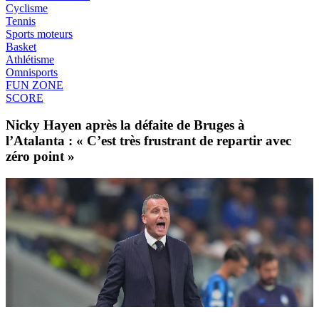
Cyclisme
Tennis
Sports moteurs
Basket
Athlétisme
Omnisports
FUN ZONE
SCORE
Nicky Hayen après la défaite de Bruges à
l’Atalanta : « C’est très frustrant de repartir avec
zéro point »