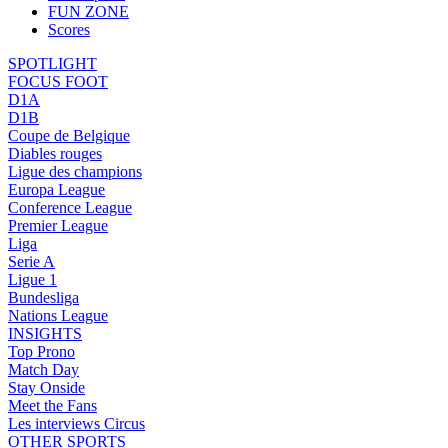
FUN ZONE
Scores
SPOTLIGHT
FOCUS FOOT
D1A
D1B
Coupe de Belgique
Diables rouges
Ligue des champions
Europa League
Conference League
Premier League
Liga
Serie A
Ligue 1
Bundesliga
Nations League
INSIGHTS
Top Prono
Match Day
Stay Onside
Meet the Fans
Les interviews Circus
OTHER SPORTS