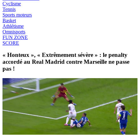
Cyclisme
Tennis
Sports moteurs
Basket
Athlétisme
Omnisports
FUN ZONE
SCORE
« Honteux », « Extrêmement sévère » : le penalty
accordé au Real Madrid contre Marseille ne passe
pas !