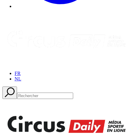
FR
NL