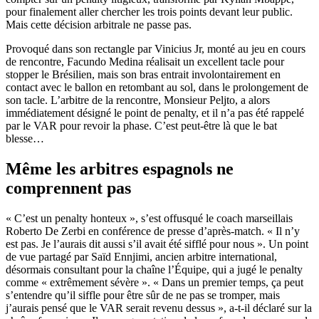
pour finalement aller chercher les trois points devant leur public.
Mais cette décision arbitrale ne passe pas.
Provoqué dans son rectangle par Vinicius Jr, monté au jeu en cours
de rencontre, Facundo Medina réalisait un excellent tacle pour
stopper le Brésilien, mais son bras entrait involontairement en
contact avec le ballon en retombant au sol, dans le prolongement de
son tacle. L’arbitre de la rencontre, Monsieur Peljto, a alors
immédiatement désigné le point de penalty, et il n’a pas été rappelé
par le VAR pour revoir la phase. C’est peut-être là que le bat
blesse…
Même les arbitres espagnols ne
comprennent pas
« C’est un penalty honteux », s’est offusqué le coach marseillais
Roberto De Zerbi en conférence de presse d’après-match. « Il n’y
est pas. Je l’aurais dit aussi s’il avait été sifflé pour nous ». Un point
de vue partagé par Saïd Ennjimi, ancien arbitre international,
désormais consultant pour la chaîne l’Équipe, qui a jugé le penalty
comme « extrêmement sévère ». « Dans un premier temps, ça peut
s’entendre qu’il siffle pour être sûr de ne pas se tromper, mais
j’aurais pensé que le VAR serait revenu dessus », a-t-il déclaré sur la