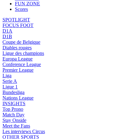
FUN ZONE
Scores
SPOTLIGHT
FOCUS FOOT
D1A
D1B
Coupe de Belgique
Diables rouges
Ligue des champions
Europa League
Conference League
Premier League
Liga
Serie A
Ligue 1
Bundesliga
Nations League
INSIGHTS
Top Prono
Match Day
Stay Onside
Meet the Fans
Les interviews Circus
OTHER SPORTS