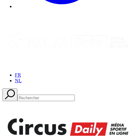
FR
NL