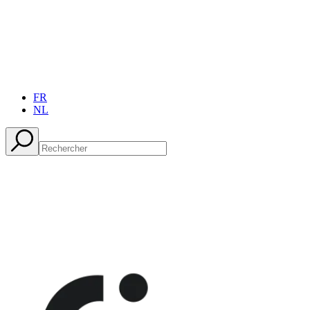
FR
NL